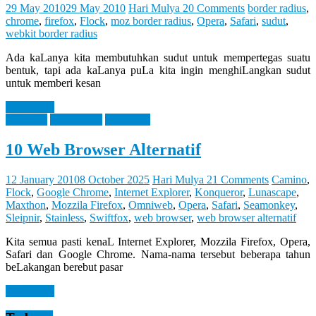
Let
29 May 2010
29 May 2010
Hari Mulya
20 Comments
border radius
,
You
chrome
,
firefox
,
Flock
,
moz border radius
,
Opera
,
Safari
,
sudut
,
Feel
webkit border radius
It
Ada kaLanya kita membutuhkan sudut untuk mempertegas suatu
bentuk, tapi ada kaLanya puLa kita ingin menghiLangkan sudut
untuk memberi kesan
Read more
Blogging
Knowledge
Reference
10 Web Browser Alternatif
12 January 2010
8 October 2025
Hari Mulya
21 Comments
Camino
,
Flock
,
Google Chrome
,
Internet Explorer
,
Konqueror
,
Lunascape
,
Maxthon
,
Mozzila Firefox
,
Omniweb
,
Opera
,
Safari
,
Seamonkey
,
Sleipnir
,
Stainless
,
Swiftfox
,
web browser
,
web browser alternatif
Kita semua pasti kenaL Internet Explorer, Mozzila Firefox, Opera,
Safari dan Google Chrome. Nama-nama tersebut beberapa tahun
beLakangan berebut pasar
Read more