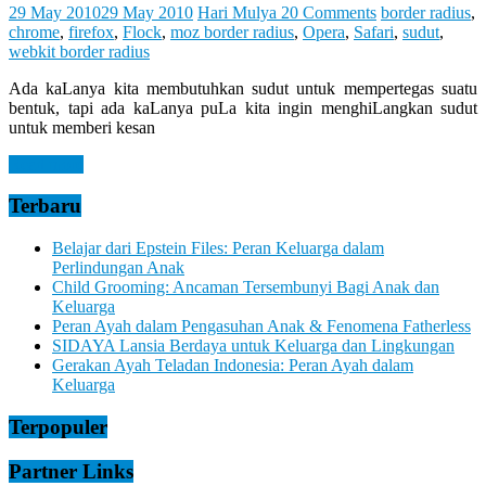
Let
29 May 2010
29 May 2010
Hari Mulya
20 Comments
border radius
,
You
chrome
,
firefox
,
Flock
,
moz border radius
,
Opera
,
Safari
,
sudut
,
Feel
webkit border radius
It
Ada kaLanya kita membutuhkan sudut untuk mempertegas suatu
bentuk, tapi ada kaLanya puLa kita ingin menghiLangkan sudut
untuk memberi kesan
Read more
Terbaru
Belajar dari Epstein Files: Peran Keluarga dalam
Perlindungan Anak
Child Grooming: Ancaman Tersembunyi Bagi Anak dan
Keluarga
Peran Ayah dalam Pengasuhan Anak & Fenomena Fatherless
SIDAYA Lansia Berdaya untuk Keluarga dan Lingkungan
Gerakan Ayah Teladan Indonesia: Peran Ayah dalam
Keluarga
Terpopuler
Partner Links