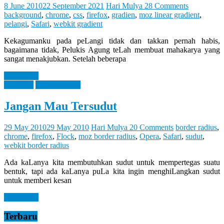
Let
8 June 2010
22 September 2021
Hari Mulya
28 Comments
You
background
,
chrome
,
css
,
firefox
,
gradien
,
moz linear gradient
,
Feel
pelangi
,
Safari
,
webkit gradient
It
Kekagumanku pada peLangi tidak dan takkan pernah habis,
bagaimana tidak, Pelukis Agung teLah membuat mahakarya yang
sangat menakjubkan. Setelah beberapa
Read more
Blogging
How It Works
Jangan Mau Tersudut
29 May 2010
29 May 2010
Hari Mulya
20 Comments
border radius
,
chrome
,
firefox
,
Flock
,
moz border radius
,
Opera
,
Safari
,
sudut
,
webkit border radius
Ada kaLanya kita membutuhkan sudut untuk mempertegas suatu
bentuk, tapi ada kaLanya puLa kita ingin menghiLangkan sudut
untuk memberi kesan
Read more
Terbaru