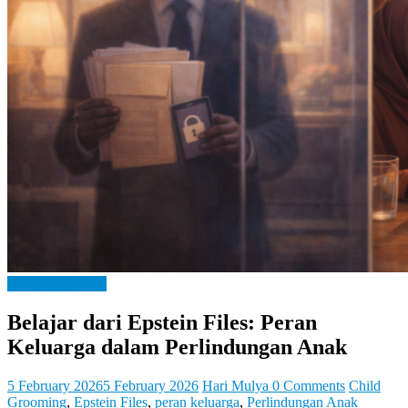
Let
You
Feel
It
Bangga Kencana
Belajar dari Epstein Files: Peran
Keluarga dalam Perlindungan Anak
5 February 2026
5 February 2026
Hari Mulya
0 Comments
Child
Grooming
,
Epstein Files
,
peran keluarga
,
Perlindungan Anak