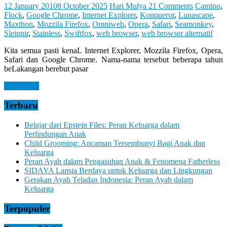
Let
12 January 2010
8 October 2025
Hari Mulya
21 Comments
Camino
,
You
Flock
,
Google Chrome
,
Internet Explorer
,
Konqueror
,
Lunascape
,
Feel
Maxthon
,
Mozzila Firefox
,
Omniweb
,
Opera
,
Safari
,
Seamonkey
,
It
Sleipnir
,
Stainless
,
Swiftfox
,
web browser
,
web browser alternatif
Kita semua pasti kenaL Internet Explorer, Mozzila Firefox, Opera,
Safari dan Google Chrome. Nama-nama tersebut beberapa tahun
beLakangan berebut pasar
Read more
Terbaru
Belajar dari Epstein Files: Peran Keluarga dalam
Perlindungan Anak
Child Grooming: Ancaman Tersembunyi Bagi Anak dan
Keluarga
Peran Ayah dalam Pengasuhan Anak & Fenomena Fatherless
SIDAYA Lansia Berdaya untuk Keluarga dan Lingkungan
Gerakan Ayah Teladan Indonesia: Peran Ayah dalam
Keluarga
Terpopuler