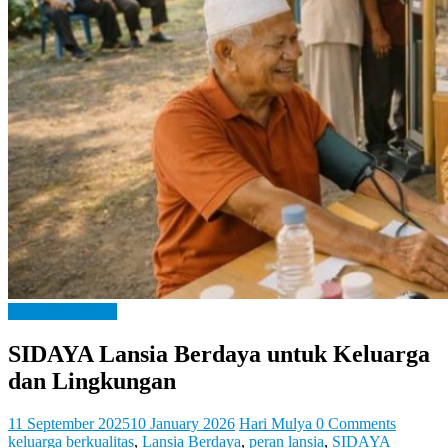
Let
You
Feel
It
Bangga Kencana
SIDAYA Lansia Berdaya untuk Keluarga
dan Lingkungan
11 September 2025
10 January 2026
Hari Mulya
0 Comments
keluarga berkualitas
,
Lansia Berdaya
,
peran lansia
,
SIDAYA