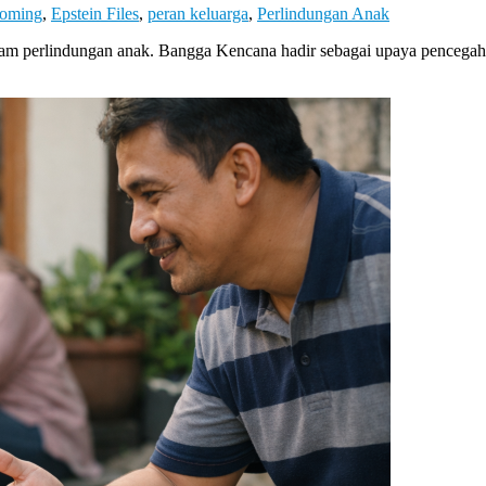
ooming
,
Epstein Files
,
peran keluarga
,
Perlindungan Anak
lam perlindungan anak. Bangga Kencana hadir sebagai upaya pencegaha