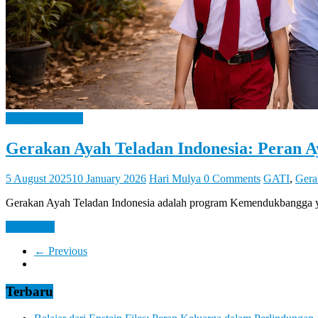
Bangga Kencana
Gerakan Ayah Teladan Indonesia: Peran 
5 August 2025
10 January 2026
Hari Mulya
0 Comments
GATI
,
Gera
Gerakan Ayah Teladan Indonesia adalah program Kemendukbangga y
Read more
← Previous
Terbaru