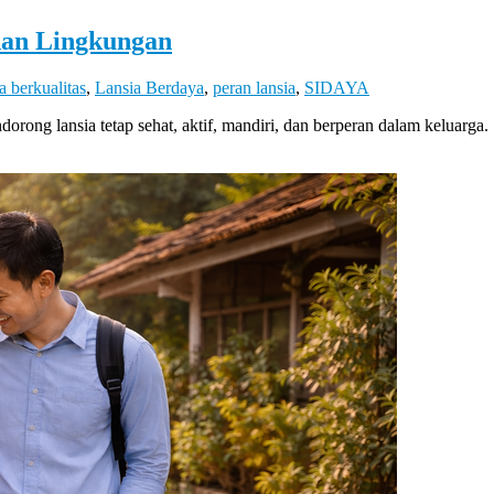
dan Lingkungan
a berkualitas
,
Lansia Berdaya
,
peran lansia
,
SIDAYA
g lansia tetap sehat, aktif, mandiri, dan berperan dalam keluarga.