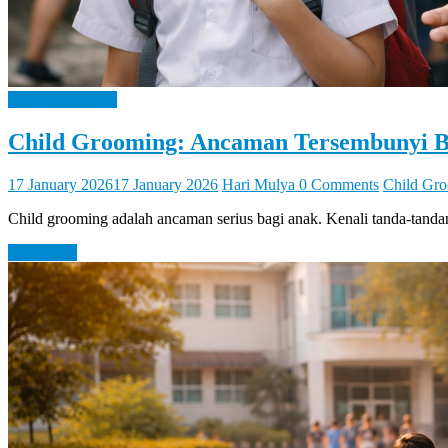
Bangga Kencana
Child Grooming: Ancaman Tersembunyi B
17 January 2026
17 January 2026
Hari Mulya
0 Comments
Child Gr
Child grooming adalah ancaman serius bagi anak. Kenali tanda-tan
Read more