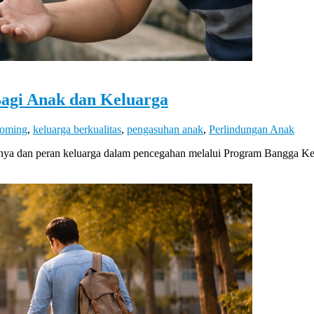
agi Anak dan Keluarga
ooming
,
keluarga berkualitas
,
pengasuhan anak
,
Perlindungan Anak
danya dan peran keluarga dalam pencegahan melalui Program Bangga K