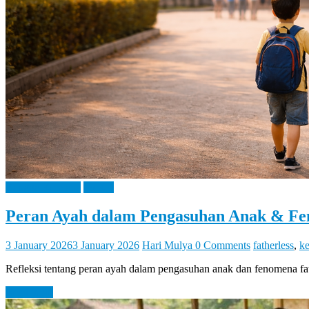
Bangga Kencana
IPeKB
Peran Ayah dalam Pengasuhan Anak & Fe
3 January 2026
3 January 2026
Hari Mulya
0 Comments
fatherless
,
ke
Refleksi tentang peran ayah dalam pengasuhan anak dan fenomena fat
Read more