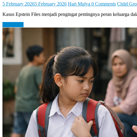
5 February 2026
5 February 2026
Hari Mulya
0 Comments
Child Gr
Kasus Epstein Files menjadi pengingat pentingnya peran keluarga da
Read more