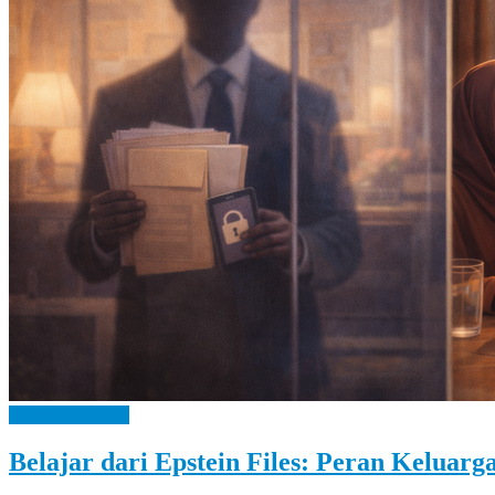
Let
You
Feel
It
Bangga Kencana
Belajar dari Epstein Files: Peran Keluar