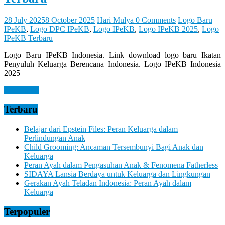
28 July 2025
8 October 2025
Hari Mulya
0 Comments
Logo Baru
IPeKB
,
Logo DPC IPeKB
,
Logo IPeKB
,
Logo IPeKB 2025
,
Logo
IPeKB Terbaru
Logo Baru IPeKB Indonesia. Link download logo baru Ikatan
Penyuluh Keluarga Berencana Indonesia. Logo IPeKB Indonesia
2025
Read more
Terbaru
Belajar dari Epstein Files: Peran Keluarga dalam
Perlindungan Anak
Child Grooming: Ancaman Tersembunyi Bagi Anak dan
Keluarga
Peran Ayah dalam Pengasuhan Anak & Fenomena Fatherless
SIDAYA Lansia Berdaya untuk Keluarga dan Lingkungan
Gerakan Ayah Teladan Indonesia: Peran Ayah dalam
Keluarga
Terpopuler