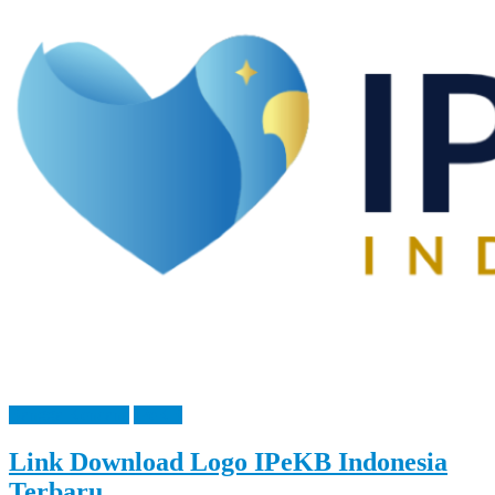
Let
You
Feel
It
Bangga Kencana
IPeKB
Link Download Logo IPeKB Indonesia
Terbaru