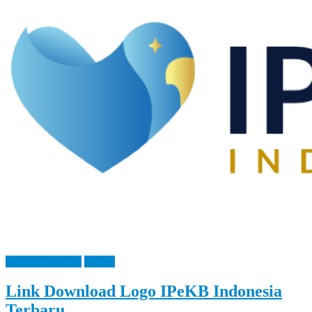
Let
You
Feel
It
Bangga Kencana
IPeKB
Link Download Logo IPeKB Indonesia
Terbaru