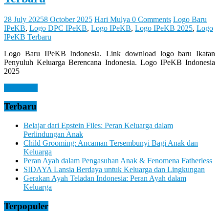
28 July 2025
8 October 2025
Hari Mulya
0 Comments
Logo Baru
IPeKB
,
Logo DPC IPeKB
,
Logo IPeKB
,
Logo IPeKB 2025
,
Logo
IPeKB Terbaru
Logo Baru IPeKB Indonesia. Link download logo baru Ikatan
Penyuluh Keluarga Berencana Indonesia. Logo IPeKB Indonesia
2025
Read more
Terbaru
Belajar dari Epstein Files: Peran Keluarga dalam
Perlindungan Anak
Child Grooming: Ancaman Tersembunyi Bagi Anak dan
Keluarga
Peran Ayah dalam Pengasuhan Anak & Fenomena Fatherless
SIDAYA Lansia Berdaya untuk Keluarga dan Lingkungan
Gerakan Ayah Teladan Indonesia: Peran Ayah dalam
Keluarga
Terpopuler