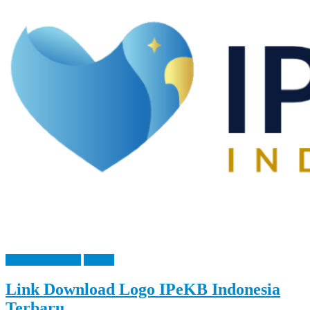
Let
You
Feel
It
Bangga Kencana
IPeKB
Link Download Logo IPeKB Indonesia
Terbaru