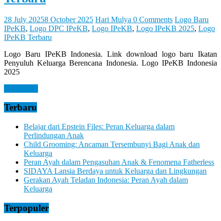
28 July 2025
8 October 2025
Hari Mulya
0 Comments
Logo Baru
IPeKB
,
Logo DPC IPeKB
,
Logo IPeKB
,
Logo IPeKB 2025
,
Logo
IPeKB Terbaru
Logo Baru IPeKB Indonesia. Link download logo baru Ikatan
Penyuluh Keluarga Berencana Indonesia. Logo IPeKB Indonesia
2025
Read more
Terbaru
Belajar dari Epstein Files: Peran Keluarga dalam
Perlindungan Anak
Child Grooming: Ancaman Tersembunyi Bagi Anak dan
Keluarga
Peran Ayah dalam Pengasuhan Anak & Fenomena Fatherless
SIDAYA Lansia Berdaya untuk Keluarga dan Lingkungan
Gerakan Ayah Teladan Indonesia: Peran Ayah dalam
Keluarga
Terpopuler