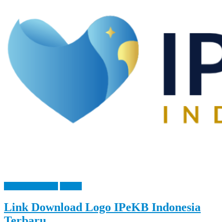
Let
You
Feel
It
Bangga Kencana
IPeKB
Link Download Logo IPeKB Indonesia
Terbaru