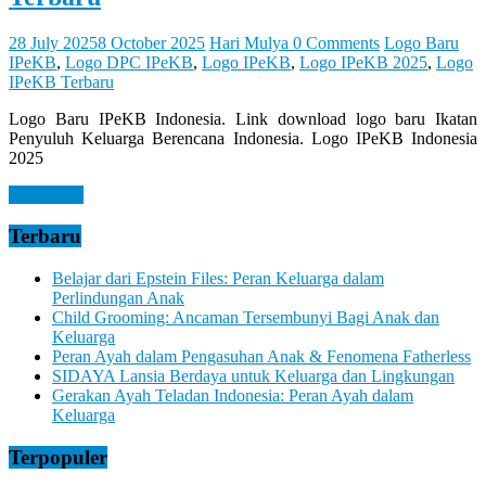
28 July 2025
8 October 2025
Hari Mulya
0 Comments
Logo Baru
IPeKB
,
Logo DPC IPeKB
,
Logo IPeKB
,
Logo IPeKB 2025
,
Logo
IPeKB Terbaru
Logo Baru IPeKB Indonesia. Link download logo baru Ikatan
Penyuluh Keluarga Berencana Indonesia. Logo IPeKB Indonesia
2025
Read more
Terbaru
Belajar dari Epstein Files: Peran Keluarga dalam
Perlindungan Anak
Child Grooming: Ancaman Tersembunyi Bagi Anak dan
Keluarga
Peran Ayah dalam Pengasuhan Anak & Fenomena Fatherless
SIDAYA Lansia Berdaya untuk Keluarga dan Lingkungan
Gerakan Ayah Teladan Indonesia: Peran Ayah dalam
Keluarga
Terpopuler