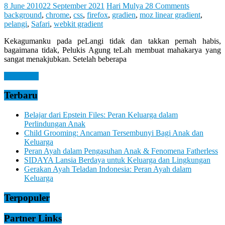
Let
8 June 2010
22 September 2021
Hari Mulya
28 Comments
You
background
,
chrome
,
css
,
firefox
,
gradien
,
moz linear gradient
,
Feel
pelangi
,
Safari
,
webkit gradient
It
Kekagumanku pada peLangi tidak dan takkan pernah habis,
bagaimana tidak, Pelukis Agung teLah membuat mahakarya yang
sangat menakjubkan. Setelah beberapa
Read more
Terbaru
Belajar dari Epstein Files: Peran Keluarga dalam
Perlindungan Anak
Child Grooming: Ancaman Tersembunyi Bagi Anak dan
Keluarga
Peran Ayah dalam Pengasuhan Anak & Fenomena Fatherless
SIDAYA Lansia Berdaya untuk Keluarga dan Lingkungan
Gerakan Ayah Teladan Indonesia: Peran Ayah dalam
Keluarga
Terpopuler
Partner Links