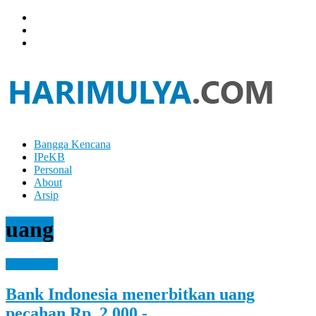
Skip
to
content
Bangga Kencana
Hari
IPeKB
Mulya
Personal
About
Your
Arsip
Left
Brain
uang
Can
Analyze
It
Information
While
Your
Bank Indonesia menerbitkan uang
Right
Brain
pecahan Rp. 2.000,-