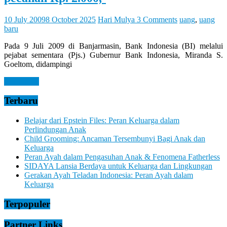
Let
You
Feel
10 July 2009
8 October 2025
Hari Mulya
3 Comments
uang
,
uang
It
baru
Pada 9 Juli 2009 di Banjarmasin, Bank Indonesia (BI) melalui
pejabat sementara (Pjs.) Gubernur Bank Indonesia, Miranda S.
Goeltom, didampingi
Read more
Terbaru
Belajar dari Epstein Files: Peran Keluarga dalam
Perlindungan Anak
Child Grooming: Ancaman Tersembunyi Bagi Anak dan
Keluarga
Peran Ayah dalam Pengasuhan Anak & Fenomena Fatherless
SIDAYA Lansia Berdaya untuk Keluarga dan Lingkungan
Gerakan Ayah Teladan Indonesia: Peran Ayah dalam
Keluarga
Terpopuler
Partner Links