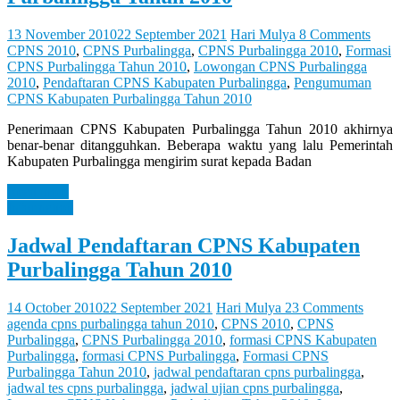
Let
You
Feel
13 November 2010
22 September 2021
Hari Mulya
8 Comments
It
CPNS 2010
,
CPNS Purbalingga
,
CPNS Purbalingga 2010
,
Formasi
CPNS Purbalingga Tahun 2010
,
Lowongan CPNS Purbalingga
2010
,
Pendaftaran CPNS Kabupaten Purbalingga
,
Pengumuman
CPNS Kabupaten Purbalingga Tahun 2010
Penerimaan CPNS Kabupaten Purbalingga Tahun 2010 akhirnya
benar-benar ditangguhkan. Beberapa waktu yang lalu Pemerintah
Kabupaten Purbalingga mengirim surat kepada Badan
Read more
Information
Jadwal Pendaftaran CPNS Kabupaten
Purbalingga Tahun 2010
14 October 2010
22 September 2021
Hari Mulya
23 Comments
agenda cpns purbalingga tahun 2010
,
CPNS 2010
,
CPNS
Purbalingga
,
CPNS Purbalingga 2010
,
formasi CPNS Kabupaten
Purbalingga
,
formasi CPNS Purbalingga
,
Formasi CPNS
Purbalingga Tahun 2010
,
jadwal pendaftaran cpns purbalingga
,
jadwal tes cpns purbalingga
,
jadwal ujian cpns purbalingga
,