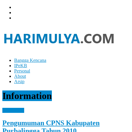
Skip
to
content
Bangga Kencana
Hari
IPeKB
Mulya
Personal
About
Your
Arsip
Left
Brain
Information
Can
Analyze
It
Information
While
Your
Pengumuman CPNS Kabupaten
Right
Brain
Purbalingga Tahun 2010