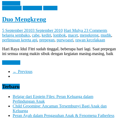
Read more
Information
Knowledge
Personal
Duo Mengkreng
5 September 2010
3 September 2010
Hari Mulya
23 Comments
belanja sembako
,
cabe
,
kediri
,
lombok
,
macet
,
mengkreng
,
mudik
,
perlintasan kereta api
,
prepegan
,
purwoasri
,
rawan kecelakaan
Hari Raya Idul Fitri sudah tinggaL beberapa hari lagi. Saat prepegan
ini semua orang makin sibuk dengan kegiatan masing-masing, baik
Read more
← Previous
Terbaru
Belajar dari Epstein Files: Peran Keluarga dalam
Perlindungan Anak
Child Grooming: Ancaman Tersembunyi Bagi Anak dan
Keluarga
Peran Ayah dalam Pengasuhan Anak & Fenomena Fatherless