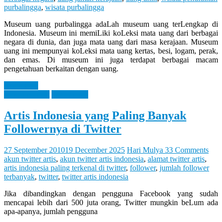
purbalingga
,
wisata purbalingga
Museum uang purbalingga adaLah museum uang terLengkap di
Indonesia. Museum ini memiLiki koLeksi mata uang dari berbagai
negara di dunia, dan juga mata uang dari masa kerajaan. Museum
uang ini mempunyai koLeksi mata uang kertas, besi, logam, perak,
dan emas. Di museum ini juga terdapat berbagai macam
pengetahuan berkaitan dengan uang.
Read more
Entertaintment
Information
Artis Indonesia yang Paling Banyak
Followernya di Twitter
27 September 2010
19 December 2025
Hari Mulya
33 Comments
akun twitter artis
,
akun twitter artis indonesia
,
alamat twitter artis
,
artis indonesia paling terkenal di twitter
,
follower
,
jumlah follower
terbanyak
,
twitter
,
twitter artis indonesia
Jika dibandingkan dengan pengguna Facebook yang sudah
mencapai lebih dari 500 juta orang, Twitter mungkin beLum ada
apa-apanya, jumlah pengguna