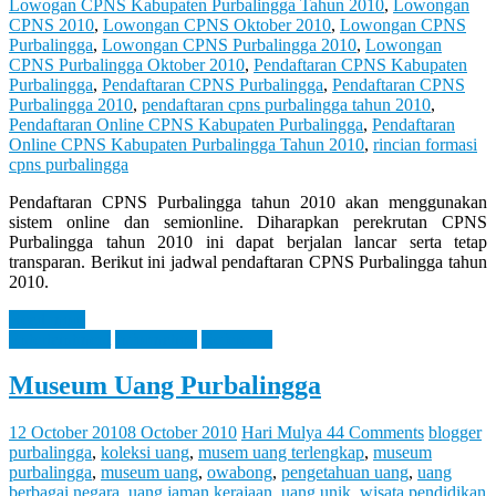
Lowogan CPNS Kabupaten Purbalingga Tahun 2010
,
Lowongan
CPNS 2010
,
Lowongan CPNS Oktober 2010
,
Lowongan CPNS
Purbalingga
,
Lowongan CPNS Purbalingga 2010
,
Lowongan
CPNS Purbalingga Oktober 2010
,
Pendaftaran CPNS Kabupaten
Purbalingga
,
Pendaftaran CPNS Purbalingga
,
Pendaftaran CPNS
Purbalingga 2010
,
pendaftaran cpns purbalingga tahun 2010
,
Pendaftaran Online CPNS Kabupaten Purbalingga
,
Pendaftaran
Online CPNS Kabupaten Purbalingga Tahun 2010
,
rincian formasi
cpns purbalingga
Pendaftaran CPNS Purbalingga tahun 2010 akan menggunakan
sistem online dan semionline. Diharapkan perekrutan CPNS
Purbalingga tahun 2010 ini dapat berjalan lancar serta tetap
transparan. Berikut ini jadwal pendaftaran CPNS Purbalingga tahun
2010.
Read more
Entertaintment
Information
Reference
Museum Uang Purbalingga
12 October 2010
8 October 2010
Hari Mulya
44 Comments
blogger
purbalingga
,
koleksi uang
,
musem uang terlengkap
,
museum
purbalingga
,
museum uang
,
owabong
,
pengetahuan uang
,
uang
berbagai negara
,
uang jaman kerajaan
,
uang unik
,
wisata pendidikan