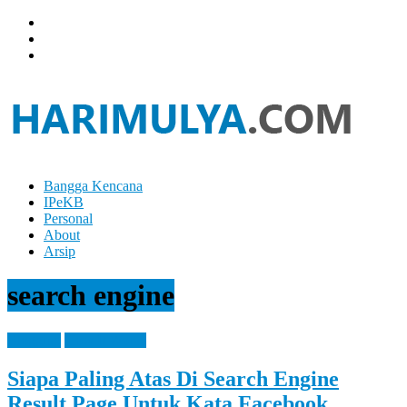
Skip
to
content
Bangga Kencana
Hari
IPeKB
Mulya
Personal
About
Your
Arsip
Left
Brain
search engine
Can
Analyze
It
Blogging
How It Works
While
Your
Siapa Paling Atas Di Search Engine
Right
Brain
Result Page Untuk Kata Facebook