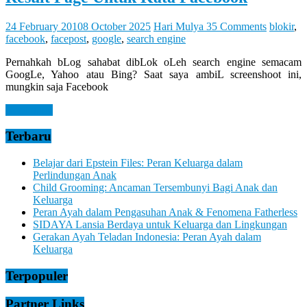
Let
You
Feel
24 February 2010
8 October 2025
Hari Mulya
35 Comments
blokir
,
It
facebook
,
facepost
,
google
,
search engine
Pernahkah bLog sahabat dibLok oLeh search engine semacam
GoogLe, Yahoo atau Bing? Saat saya ambiL screenshoot ini,
mungkin saja Facebook
Read more
Terbaru
Belajar dari Epstein Files: Peran Keluarga dalam
Perlindungan Anak
Child Grooming: Ancaman Tersembunyi Bagi Anak dan
Keluarga
Peran Ayah dalam Pengasuhan Anak & Fenomena Fatherless
SIDAYA Lansia Berdaya untuk Keluarga dan Lingkungan
Gerakan Ayah Teladan Indonesia: Peran Ayah dalam
Keluarga
Terpopuler
Partner Links