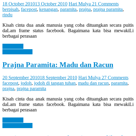
18 October 2010
13 October 2010
Hari Mulya
21 Comments
berpisah
,
facepost
,
kenangan
,
paramita
,
prajna
,
prajna paramita
,
rindu
Kisah cinta dua anak manusia yang coba dituangkan secara puitis
daLam frame status facebook. Bagaimana kata bisa mewakiLi
berbagai perasaan
Read more
Prajna Paramita
Prajna Paramita: Madu dan Racun
20 September 2010
18 September 2010
Hari Mulya
27 Comments
facepost
,
jodoh
,
jodoh di tangan tuhan
,
madu dan racun
,
paramita
,
prajna
,
prajna paramita
Kisah cinta dua anak manusia yang coba dituangkan secara puitis
daLam frame status facebook. Bagaimana kata bisa mewakiLi
berbagai perasaan
Read more
Prajna Paramita