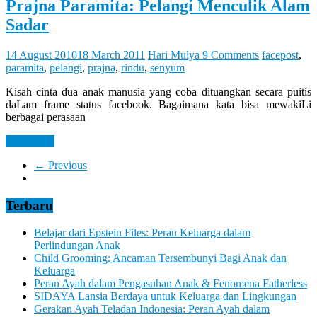
Prajna Paramita: Pelangi Menculik Alam
Sadar
14 August 2010
18 March 2011
Hari Mulya
9 Comments
facepost
,
paramita
,
pelangi
,
prajna
,
rindu
,
senyum
Kisah cinta dua anak manusia yang coba dituangkan secara puitis
daLam frame status facebook. Bagaimana kata bisa mewakiLi
berbagai perasaan
Read more
← Previous
Terbaru
Belajar dari Epstein Files: Peran Keluarga dalam
Perlindungan Anak
Child Grooming: Ancaman Tersembunyi Bagi Anak dan
Keluarga
Peran Ayah dalam Pengasuhan Anak & Fenomena Fatherless
SIDAYA Lansia Berdaya untuk Keluarga dan Lingkungan
Gerakan Ayah Teladan Indonesia: Peran Ayah dalam