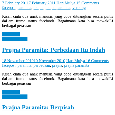
Let
7 February 2011
7 February 2011
Hari Mulya
15 Comments
You
facepost
,
paramita
,
prajna
,
prajna paramita
,
verb ing
Feel
It
Kisah cinta dua anak manusia yang coba dituangkan secara puitis
daLam frame status facebook. Bagaimana kata bisa mewakiLi
berbagai perasaan
Read more
Prajna Paramita
Prajna Paramita: Perbedaan Itu Indah
18 November 2010
10 November 2010
Hari Mulya
16 Comments
facepost
,
paramita
,
perbedaan
,
prajna
,
prajna paramita
Kisah cinta dua anak manusia yang coba dituangkan secara puitis
daLam frame status facebook. Bagaimana kata bisa mewakiLi
berbagai perasaan
Read more
Prajna Paramita
Prajna Paramita: Berpisah