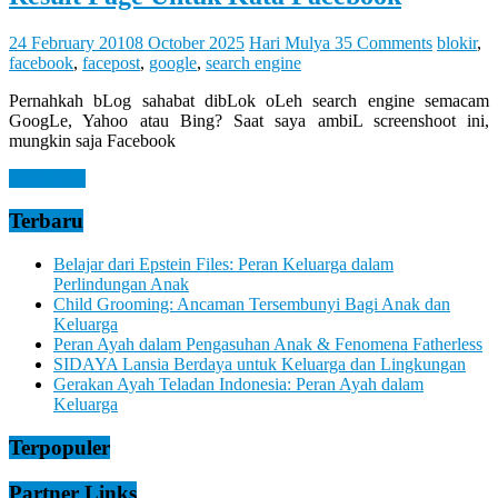
Let
You
Feel
24 February 2010
8 October 2025
Hari Mulya
35 Comments
blokir
,
It
facebook
,
facepost
,
google
,
search engine
Pernahkah bLog sahabat dibLok oLeh search engine semacam
GoogLe, Yahoo atau Bing? Saat saya ambiL screenshoot ini,
mungkin saja Facebook
Read more
Terbaru
Belajar dari Epstein Files: Peran Keluarga dalam
Perlindungan Anak
Child Grooming: Ancaman Tersembunyi Bagi Anak dan
Keluarga
Peran Ayah dalam Pengasuhan Anak & Fenomena Fatherless
SIDAYA Lansia Berdaya untuk Keluarga dan Lingkungan
Gerakan Ayah Teladan Indonesia: Peran Ayah dalam
Keluarga
Terpopuler
Partner Links