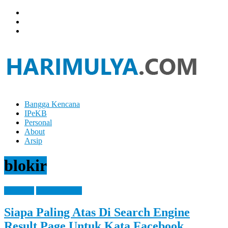
Skip
to
content
Bangga Kencana
Hari
IPeKB
Mulya
Personal
About
Your
Arsip
Left
Brain
blokir
Can
Analyze
It
Blogging
How It Works
While
Your
Siapa Paling Atas Di Search Engine
Right
Brain
Result Page Untuk Kata Facebook