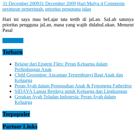
Let
31 December 2009
31 December 2009
Hari Mulya
4 Comments
You
peraturan pemerintah
,
prioritas pengguna jalan
Feel
It
Hari ini saya mau beLajar tata tertib di jaLan. SaLah satunya
prioritas pengguna jaLan, mana yang wajib didahuLukan. Menurut
Pasal
Read more
Terbaru
Belajar dari Epstein Files: Peran Keluarga dalam
Perlindungan Anak
Child Grooming: Ancaman Tersembunyi Bagi Anak dan
Keluarga
Peran Ayah dalam Pengasuhan Anak & Fenomena Fatherless
SIDAYA Lansia Berdaya untuk Keluarga dan Lingkungan
Gerakan Ayah Teladan Indonesia: Peran Ayah dalam
Keluarga
Terpopuler
Partner Links