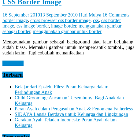
Let
CSS Border Image
You
Feel
16 September 2010
13 September 2010
Hari Mulya
16 Comments
It
border image
,
cross browser css border image
,
css
,
css border
image
,
css image border
,
image border
,
menggunakan gambar
sebagai border
,
menggunakan gambar untuk border
Menggunakan gambar sebagai background atau latar beLakang,
sudah biasa. Memakai gambar untuk mempercantik tomboL, juga
sudah lazim. Tapi cobaLah memanfaatkan
Read more
Terbaru
Belajar dari Epstein Files: Peran Keluarga dalam
Perlindungan Anak
Child Grooming: Ancaman Tersembunyi Bagi Anak dan
Keluarga
Peran Ayah dalam Pengasuhan Anak & Fenomena Fatherless
SIDAYA Lansia Berdaya untuk Keluarga dan Lingkungan
Gerakan Ayah Teladan Indonesia: Peran Ayah dalam
Keluarga