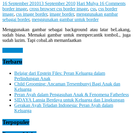
Let
16 September 2010
13 September 2010
Hari Mulya
16 Comments
You
border image
,
cross browser css border image
,
css
,
css border
Feel
image
,
css image border
,
image border
,
menggunakan gambar
It
sebagai border
,
menggunakan gambar untuk border
Menggunakan gambar sebagai background atau latar beLakang,
sudah biasa. Memakai gambar untuk mempercantik tomboL, juga
sudah lazim. Tapi cobaLah memanfaatkan
Read more
Terbaru
Belajar dari Epstein Files: Peran Keluarga dalam
Perlindungan Anak
Child Grooming: Ancaman Tersembunyi Bagi Anak dan
Keluarga
Peran Ayah dalam Pengasuhan Anak & Fenomena Fatherless
SIDAYA Lansia Berdaya untuk Keluarga dan Lingkungan
Gerakan Ayah Teladan Indonesia: Peran Ayah dalam
Keluarga
Terpopuler