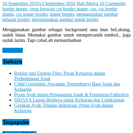
Let
16 September 2010
13 September 2010
Hari Mulya
16 Comments
You
border image
,
cross browser css border image
,
css
,
css border
Feel
image
,
css image border
,
image border
,
menggunakan gambar
It
sebagai border
,
menggunakan gambar untuk border
Menggunakan gambar sebagai background atau latar beLakang,
sudah biasa. Memakai gambar untuk mempercantik tomboL, juga
sudah lazim. Tapi cobaLah memanfaatkan
Read more
Terbaru
Belajar dari Epstein Files: Peran Keluarga dalam
Perlindungan Anak
Child Grooming: Ancaman Tersembunyi Bagi Anak dan
Keluarga
Peran Ayah dalam Pengasuhan Anak & Fenomena Fatherless
SIDAYA Lansia Berdaya untuk Keluarga dan Lingkungan
Gerakan Ayah Teladan Indonesia: Peran Ayah dalam
Keluarga
Terpopuler