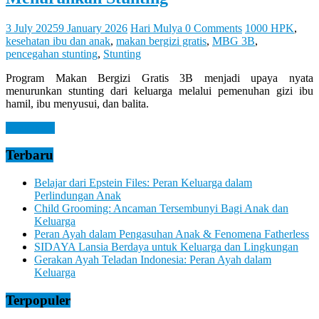
3 July 2025
9 January 2026
Hari Mulya
0 Comments
1000 HPK
,
kesehatan ibu dan anak
,
makan bergizi gratis
,
MBG 3B
,
pencegahan stunting
,
Stunting
Program Makan Bergizi Gratis 3B menjadi upaya nyata
menurunkan stunting dari keluarga melalui pemenuhan gizi ibu
hamil, ibu menyusui, dan balita.
Read more
Terbaru
Belajar dari Epstein Files: Peran Keluarga dalam
Perlindungan Anak
Child Grooming: Ancaman Tersembunyi Bagi Anak dan
Keluarga
Peran Ayah dalam Pengasuhan Anak & Fenomena Fatherless
SIDAYA Lansia Berdaya untuk Keluarga dan Lingkungan
Gerakan Ayah Teladan Indonesia: Peran Ayah dalam
Keluarga
Terpopuler