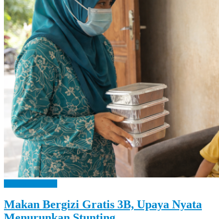
Let
You
Feel
It
Bangga Kencana
Makan Bergizi Gratis 3B, Upaya Nyata
Menurunkan Stunting