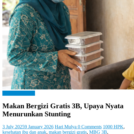
Let
You
Feel
It
Bangga Kencana
Makan Bergizi Gratis 3B, Upaya Nyata
Menurunkan Stunting
3 July 2025
9 January 2026
Hari Mulya
0 Comments
1000 HPK
,
kesehatan ibu dan anak
,
makan bergizi gratis
,
MBG 3B
,