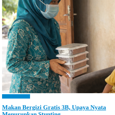
Let
You
Feel
It
Bangga Kencana
Makan Bergizi Gratis 3B, Upaya Nyata
Menurunkan Stunting