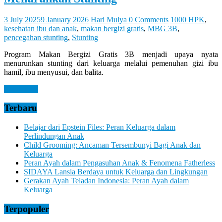
3 July 2025
9 January 2026
Hari Mulya
0 Comments
1000 HPK
,
kesehatan ibu dan anak
,
makan bergizi gratis
,
MBG 3B
,
pencegahan stunting
,
Stunting
Program Makan Bergizi Gratis 3B menjadi upaya nyata
menurunkan stunting dari keluarga melalui pemenuhan gizi ibu
hamil, ibu menyusui, dan balita.
Read more
Terbaru
Belajar dari Epstein Files: Peran Keluarga dalam
Perlindungan Anak
Child Grooming: Ancaman Tersembunyi Bagi Anak dan
Keluarga
Peran Ayah dalam Pengasuhan Anak & Fenomena Fatherless
SIDAYA Lansia Berdaya untuk Keluarga dan Lingkungan
Gerakan Ayah Teladan Indonesia: Peran Ayah dalam
Keluarga
Terpopuler