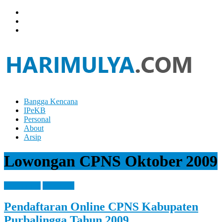
Skip
to
content
Bangga Kencana
Hari
IPeKB
Mulya
Personal
About
Your
Arsip
Left
Brain
Lowongan CPNS Oktober 2009
Can
Analyze
It
Information
Reference
While
Your
Pendaftaran Online CPNS Kabupaten
Right
Brain
Purbalingga Tahun 2009