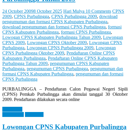
Let
You
Feel
24 October 2009
8 October 2025
Hari Mulya
10 Comments
CPNS
It
2009
,
CPNS Purbalingga
,
CPNS Purbalingga 2009
,
download
pengumuman dan formasi CPNS Kabupaten Purbalingga
,
download pengumuman dan formasi CPNS Purbalingga
,
formasi
CPNS Kabupaten Purbalingga
,
formasi CPNS Purbalingga
,
Lowogan CPNS Kabupaten Purbalingga Tahun 2009
,
Lowongan
CPNS 2009
,
Lowongan CPNS Oktober 2009
,
Lowongan CPNS
Purbalingga
,
Lowongan CPNS Purbalingga 2009
,
Lowongan
CPNS Purbalingga Oktober 2009
,
Pendaftaran Online CPNS
Kabupaten Purbalingga
,
Pendaftaran Online CPNS Kabupaten
Purbalingga Tahun 2009
,
pengumuman CPNS Kabupaten
Purbalingga
,
pengumuman CPNS Purbalingga
,
pengumuman dan
formasi CPNS Kabupaten Purbalingga
,
pengumuman dan formasi
CPNS Purbalingga
PURBALINGGA – Pendaftaran Calon Pegawai Negeri Sipili
(CPNS) Pemkab Purbalingga akan dimulai tanggal 30 Oktober
2009. Pendaftaran dilakukan secara online
Read more
Information
Reference
Lowongan CPNS Kabupaten Purbalingga