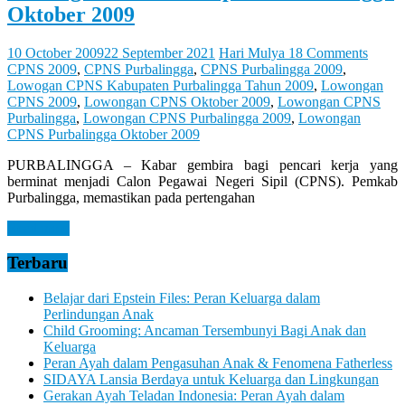
Oktober 2009
10 October 2009
22 September 2021
Hari Mulya
18 Comments
CPNS 2009
,
CPNS Purbalingga
,
CPNS Purbalingga 2009
,
Lowogan CPNS Kabupaten Purbalingga Tahun 2009
,
Lowongan
CPNS 2009
,
Lowongan CPNS Oktober 2009
,
Lowongan CPNS
Purbalingga
,
Lowongan CPNS Purbalingga 2009
,
Lowongan
CPNS Purbalingga Oktober 2009
PURBALINGGA – Kabar gembira bagi pencari kerja yang
berminat menjadi Calon Pegawai Negeri Sipil (CPNS). Pemkab
Purbalingga, memastikan pada pertengahan
Read more
Terbaru
Belajar dari Epstein Files: Peran Keluarga dalam
Perlindungan Anak
Child Grooming: Ancaman Tersembunyi Bagi Anak dan
Keluarga
Peran Ayah dalam Pengasuhan Anak & Fenomena Fatherless
SIDAYA Lansia Berdaya untuk Keluarga dan Lingkungan
Gerakan Ayah Teladan Indonesia: Peran Ayah dalam