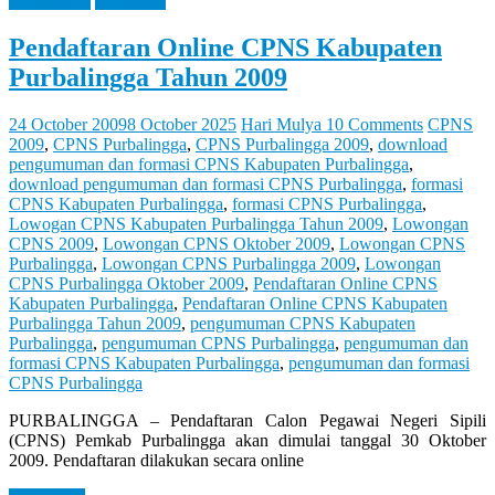
Information
Reference
Let
You
Feel
Pendaftaran Online CPNS Kabupaten
It
Purbalingga Tahun 2009
24 October 2009
8 October 2025
Hari Mulya
10 Comments
CPNS
2009
,
CPNS Purbalingga
,
CPNS Purbalingga 2009
,
download
pengumuman dan formasi CPNS Kabupaten Purbalingga
,
download pengumuman dan formasi CPNS Purbalingga
,
formasi
CPNS Kabupaten Purbalingga
,
formasi CPNS Purbalingga
,
Lowogan CPNS Kabupaten Purbalingga Tahun 2009
,
Lowongan
CPNS 2009
,
Lowongan CPNS Oktober 2009
,
Lowongan CPNS
Purbalingga
,
Lowongan CPNS Purbalingga 2009
,
Lowongan
CPNS Purbalingga Oktober 2009
,
Pendaftaran Online CPNS
Kabupaten Purbalingga
,
Pendaftaran Online CPNS Kabupaten
Purbalingga Tahun 2009
,
pengumuman CPNS Kabupaten
Purbalingga
,
pengumuman CPNS Purbalingga
,
pengumuman dan
formasi CPNS Kabupaten Purbalingga
,
pengumuman dan formasi
CPNS Purbalingga
PURBALINGGA – Pendaftaran Calon Pegawai Negeri Sipili
(CPNS) Pemkab Purbalingga akan dimulai tanggal 30 Oktober
2009. Pendaftaran dilakukan secara online