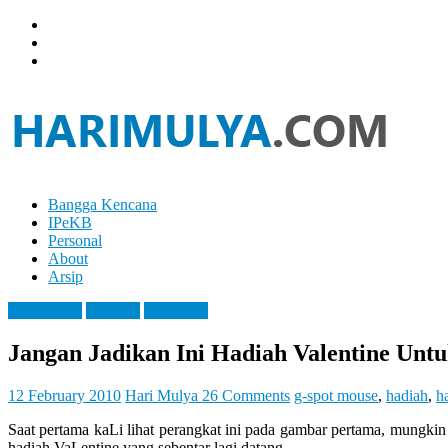
Skip
to
content
Bangga Kencana
Hari
IPeKB
Mulya
Personal
About
Your
Arsip
Left
Brain
Information
Personal
Reference
Can
Analyze
Jangan Jadikan Ini Hadiah Valentine Unt
It
While
Your
12 February 2010
Hari Mulya
26 Comments
g-spot mouse
,
hadiah
,
h
Right
Saat pertama kaLi lihat perangkat ini pada gambar pertama, mungkin
Brain
hadiah VaLentine yang sebentar lagi datang.