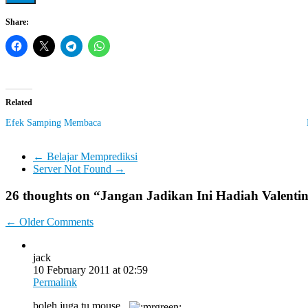
Share:
Related
Efek Samping Membaca
←
Belajar Memprediksi
Server Not Found
→
26 thoughts on “
Jangan Jadikan Ini Hadiah Valent
Comment
← Older Comments
navigation
jack
10 February 2011 at 02:59
Permalink
boleh juga tu mouse..