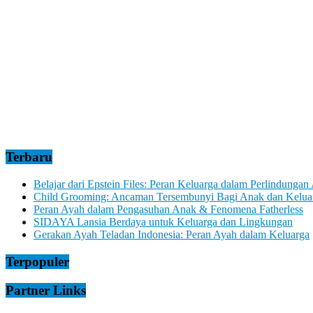
Terbaru
Belajar dari Epstein Files: Peran Keluarga dalam Perlindungan
Child Grooming: Ancaman Tersembunyi Bagi Anak dan Kelua
Peran Ayah dalam Pengasuhan Anak & Fenomena Fatherless
SIDAYA Lansia Berdaya untuk Keluarga dan Lingkungan
Gerakan Ayah Teladan Indonesia: Peran Ayah dalam Keluarga
Terpopuler
Partner Links