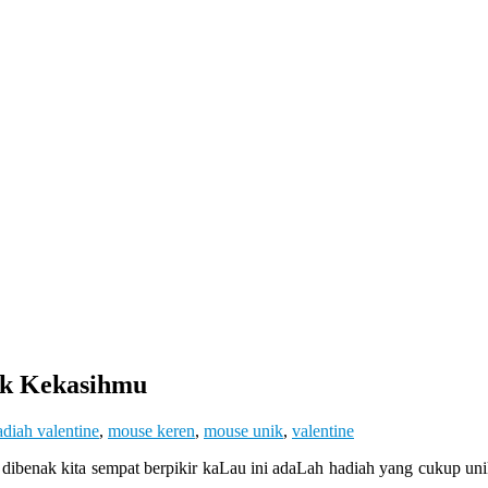
uk Kekasihmu
adiah valentine
,
mouse keren
,
mouse unik
,
valentine
 dibenak kita sempat berpikir kaLau ini adaLah hadiah yang cukup un