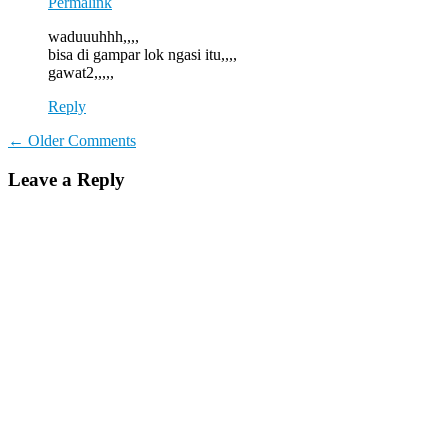
Permalink
waduuuhhh,,,,
bisa di gampar lok ngasi itu,,,,
gawat2,,,,,
Reply
Comment
← Older Comments
navigation
Leave a Reply