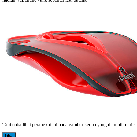
Let
You
Feel
It
Tapi coba lihat perangkat ini pada gambar kedua yang diambiL dari s