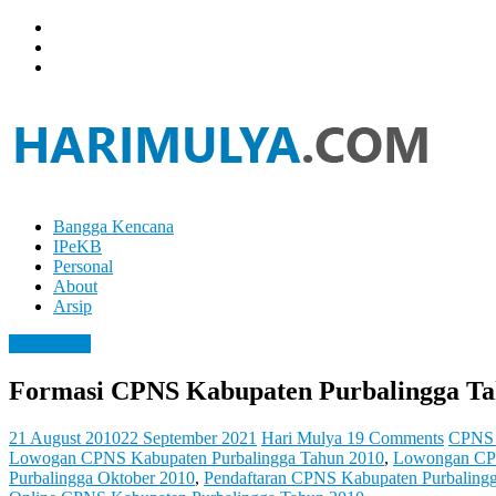
Skip
to
content
Bangga Kencana
Hari
IPeKB
Mulya
Personal
About
Your
Arsip
Left
Brain
Information
Can
Analyze
Formasi CPNS Kabupaten Purbalingga Ta
It
While
Your
21 August 2010
22 September 2021
Hari Mulya
19 Comments
CPNS 
Right
Lowogan CPNS Kabupaten Purbalingga Tahun 2010
,
Lowongan CP
Brain
Purbalingga Oktober 2010
,
Pendaftaran CPNS Kabupaten Purbaling