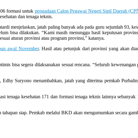
206 formasi untuk
pengadaan Calon Pegawai Negeri Sipil Daerah (C
kesehatan dan tenaga teknis.
 menjelaskan, jatah paling banyak ada pada guru sejumlah 93, keseha
lum bisa dilakukan. “Kami masih menunggu hasil keputusan provins
sesuai aturan provinsi atau program provinsi,” katanya.
upun awal November
. Hasil atau petunjuk dari provinsi yang akan 
ptimis bisa segera dilaksanakan sesuai rencana. “Seluruh kewenangan
Edhy Suryono menambahkan, jatah yang diterima pemkab Purbalingg
ormasi tenaga kesehatan 171 dan formasi tenaga teknis lainnya seban
h tahapan siap. Pemkab melalui BKD akan mengumumkan secara gambla