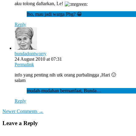
aku tolong daftarkan, Le!
lho, mau jadi warga Pbg? 😀
Reply
bundadontworry
24 August 2010 at 07:31
Permalink
info yang penting nih utk orang purbalingga ,Hari 🙂
salam
mudah-mudahan bermanfaat, Bunda…
Reply
Comment
Newer Comments →
navigation
Leave a Reply