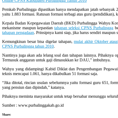
Let
Online CPNS Kabupaten Purbalingga Tahun 2010
You
Pemkab Purbalingga dipastikan hanya mendapatkan jatah sebanyak 
Feel
yaitu 1.883 formasi. Ratusan formasi terbagi atas guru (pendidikan), 
It
Kepala Badan Kepegawaian Daerah (BKD) Purbalingga Wahyu Kontardi
mekanisme maupun kepastian
tahapan seleksi CPNS Purbalingga
be
tahapan pengadaan
. Prinsipnya kami siap, jika harus sendiri maupun 
Kemungkinan besar bisa digelar tahapan,
mulai akhir Oktober ata
CPNS Purbalingga tahun 2010
.
Nantinya juga akan ada lelang soal dan tahapan lainnya. Pihaknya o
Termasuk anggaran untuk gaji dimasukkan ke DAU,” imbuhnya.
Wahyu yang didampingi Kabid Diklat dan Pengembangan Pegawai, 
teknis mencapai 1.061, hanya dikabulkan 51 formasi saja.
“Jika ditotal, rincian usulan sebelumnya yaitu formasi guru 651, f
yang pensiun dan dipindah,” katanya.
Pihaknya meminta masyarakat untuk tetap bersabar menunggu seluru
Sumber : www.purbalinggakab.go.id
Share: