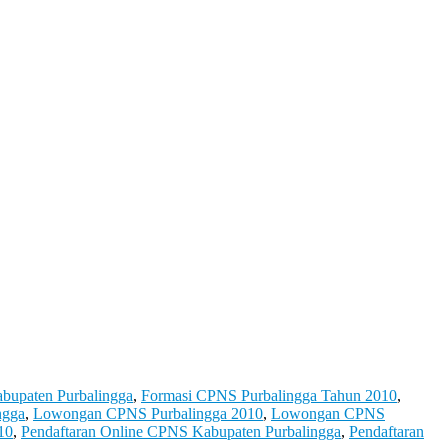
bupaten Purbalingga
,
Formasi CPNS Purbalingga Tahun 2010
,
ngga
,
Lowongan CPNS Purbalingga 2010
,
Lowongan CPNS
10
,
Pendaftaran Online CPNS Kabupaten Purbalingga
,
Pendaftaran