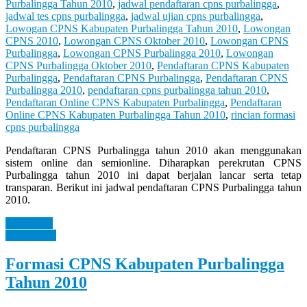
Purbalingga Tahun 2010
,
jadwal pendaftaran cpns purbalingga
,
jadwal tes cpns purbalingga
,
jadwal ujian cpns purbalingga
,
Lowogan CPNS Kabupaten Purbalingga Tahun 2010
,
Lowongan
CPNS 2010
,
Lowongan CPNS Oktober 2010
,
Lowongan CPNS
Purbalingga
,
Lowongan CPNS Purbalingga 2010
,
Lowongan
CPNS Purbalingga Oktober 2010
,
Pendaftaran CPNS Kabupaten
Purbalingga
,
Pendaftaran CPNS Purbalingga
,
Pendaftaran CPNS
Purbalingga 2010
,
pendaftaran cpns purbalingga tahun 2010
,
Pendaftaran Online CPNS Kabupaten Purbalingga
,
Pendaftaran
Online CPNS Kabupaten Purbalingga Tahun 2010
,
rincian formasi
cpns purbalingga
Pendaftaran CPNS Purbalingga tahun 2010 akan menggunakan
sistem online dan semionline. Diharapkan perekrutan CPNS
Purbalingga tahun 2010 ini dapat berjalan lancar serta tetap
transparan. Berikut ini jadwal pendaftaran CPNS Purbalingga tahun
2010.
Read more
Information
Formasi CPNS Kabupaten Purbalingga
Tahun 2010