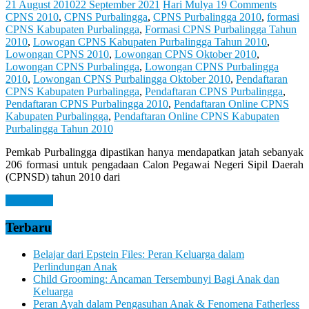
21 August 2010
22 September 2021
Hari Mulya
19 Comments
CPNS 2010
,
CPNS Purbalingga
,
CPNS Purbalingga 2010
,
formasi
CPNS Kabupaten Purbalingga
,
Formasi CPNS Purbalingga Tahun
2010
,
Lowogan CPNS Kabupaten Purbalingga Tahun 2010
,
Lowongan CPNS 2010
,
Lowongan CPNS Oktober 2010
,
Lowongan CPNS Purbalingga
,
Lowongan CPNS Purbalingga
2010
,
Lowongan CPNS Purbalingga Oktober 2010
,
Pendaftaran
CPNS Kabupaten Purbalingga
,
Pendaftaran CPNS Purbalingga
,
Pendaftaran CPNS Purbalingga 2010
,
Pendaftaran Online CPNS
Kabupaten Purbalingga
,
Pendaftaran Online CPNS Kabupaten
Purbalingga Tahun 2010
Pemkab Purbalingga dipastikan hanya mendapatkan jatah sebanyak
206 formasi untuk pengadaan Calon Pegawai Negeri Sipil Daerah
(CPNSD) tahun 2010 dari
Read more
Terbaru
Belajar dari Epstein Files: Peran Keluarga dalam
Perlindungan Anak
Child Grooming: Ancaman Tersembunyi Bagi Anak dan
Keluarga
Peran Ayah dalam Pengasuhan Anak & Fenomena Fatherless