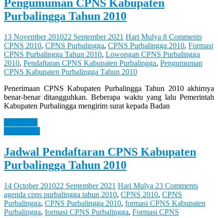
Let
Pengumuman CPNS Kabupaten
You
Purbalingga Tahun 2010
Feel
It
13 November 2010
22 September 2021
Hari Mulya
8 Comments
CPNS 2010
,
CPNS Purbalingga
,
CPNS Purbalingga 2010
,
Formasi
CPNS Purbalingga Tahun 2010
,
Lowongan CPNS Purbalingga
2010
,
Pendaftaran CPNS Kabupaten Purbalingga
,
Pengumuman
CPNS Kabupaten Purbalingga Tahun 2010
Penerimaan CPNS Kabupaten Purbalingga Tahun 2010 akhirnya
benar-benar ditangguhkan. Beberapa waktu yang lalu Pemerintah
Kabupaten Purbalingga mengirim surat kepada Badan
Read more
Information
Jadwal Pendaftaran CPNS Kabupaten
Purbalingga Tahun 2010
14 October 2010
22 September 2021
Hari Mulya
23 Comments
agenda cpns purbalingga tahun 2010
,
CPNS 2010
,
CPNS
Purbalingga
,
CPNS Purbalingga 2010
,
formasi CPNS Kabupaten
Purbalingga
,
formasi CPNS Purbalingga
,
Formasi CPNS