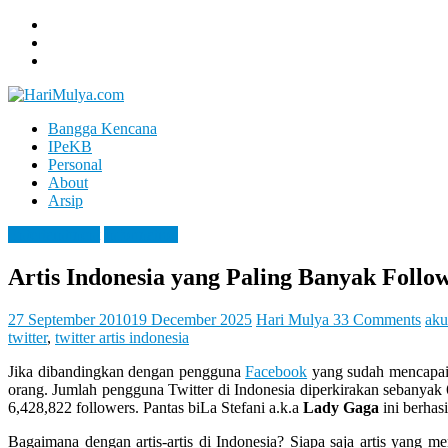
Skip
to
content
Bangga Kencana
Hari
IPeKB
Mulya
Personal
About
Your
Arsip
Left
Brain
Entertaintment
Information
Can
Analyze
Artis Indonesia yang Paling Banyak Follow
It
While
Your
27 September 2010
19 December 2025
Hari Mulya
33 Comments
aku
Right
twitter
,
twitter artis indonesia
Brain
Jika dibandingkan dengan pengguna
Facebook
yang sudah mencapai l
Let
orang. Jumlah pengguna Twitter di Indonesia diperkirakan sebanyak
You
6,428,822 followers. Pantas biLa Stefani a.k.a
Lady Gaga
ini berhas
Feel
It
Bagaimana dengan artis-artis di Indonesia? Siapa saja artis yang 