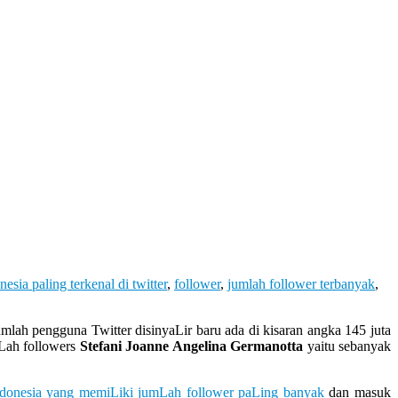
onesia paling terkenal di twitter
,
follower
,
jumlah follower terbanyak
,
lah pengguna Twitter disinyaLir baru ada di kisaran angka 145 juta
mLah followers
Stefani Joanne Angelina Germanotta
yaitu sebanyak
ndonesia yang memiLiki jumLah follower paLing banyak
dan masuk