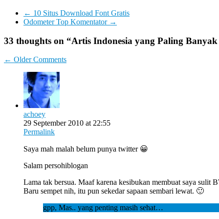
←
10 Situs Download Font Gratis
Odometer Top Komentator
→
33 thoughts on “
Artis Indonesia yang Paling Banyak
Comment
← Older Comments
navigation
achoey
29 September 2010 at 22:55
Permalink
Saya mah malah belum punya twitter 😀
Salam persohiblogan
Lama tak bersua. Maaf karena kesibukan membuat saya sulit 
Baru sempet nih, itu pun sekedar sapaan sembari lewat. 🙂
gpp, Mas.. yang penting masih sehat…