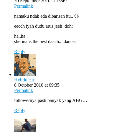
30 September 2010 at 15:49
Permalink
namaku ndak ada dibarisan itu.. 🙄
eecch iyah dudu artis jeeh :doh:
ha..ha..
sherina is the best daach.. :dance:
Reply
Hybrid car
8 October 2010 at 09:35
Permalink
followernya pasti banyak yang ABG…
Reply