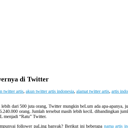
ernya di Twitter
n twitter artis
,
akun twitter artis indonesia
,
alamat twitter artis
,
artis ind
ebih dari 500 juta orang, Twitter mungkin beLum ada apa-apanya, jum
 6.240.000 orang. Jumlah tersebut masih lebih keciL dibandingkan ju
iL menjadi “Ratu” Twitter.
mempunyai follower paLing banyak? Berikut ini beberapa
nama artis i