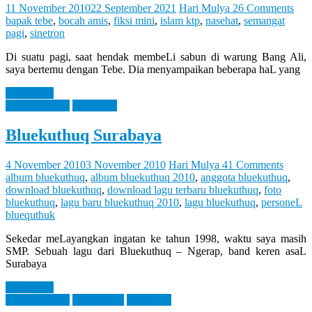
Let
11 November 2010
22 September 2021
Hari Mulya
26 Comments
You
bapak tebe
,
bocah amis
,
fiksi mini
,
islam ktp
,
nasehat
,
semangat
Feel
pagi
,
sinetron
It
Di suatu pagi, saat hendak membeLi sabun di warung Bang Ali,
saya bertemu dengan Tebe. Dia menyampaikan beberapa haL yang
Read more
Entertaintment
Reference
Bluekuthuq Surabaya
4 November 2010
3 November 2010
Hari Mulya
41 Comments
album bluekuthuq
,
album bluekuthuq 2010
,
anggota bluekuthuq
,
download bluekuthuq
,
download lagu terbaru bluekuthuq
,
foto
bluekuthuq
,
lagu baru bluekuthuq 2010
,
lagu bluekuthuq
,
personeL
bluequthuk
Sekedar meLayangkan ingatan ke tahun 1998, waktu saya masih
SMP. Sebuah lagu dari Bluekuthuq – Ngerap, band keren asaL
Surabaya
Read more
Entertaintment
Information
Reference