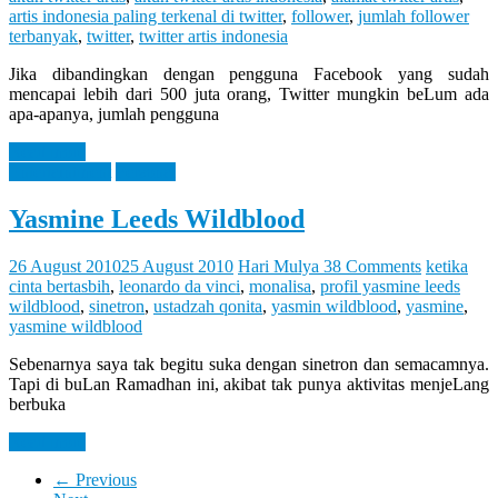
artis indonesia paling terkenal di twitter
,
follower
,
jumlah follower
terbanyak
,
twitter
,
twitter artis indonesia
Jika dibandingkan dengan pengguna Facebook yang sudah
mencapai lebih dari 500 juta orang, Twitter mungkin beLum ada
apa-apanya, jumlah pengguna
Read more
Entertaintment
Personal
Yasmine Leeds Wildblood
26 August 2010
25 August 2010
Hari Mulya
38 Comments
ketika
cinta bertasbih
,
leonardo da vinci
,
monalisa
,
profil yasmine leeds
wildblood
,
sinetron
,
ustadzah qonita
,
yasmin wildblood
,
yasmine
,
yasmine wildblood
Sebenarnya saya tak begitu suka dengan sinetron dan semacamnya.
Tapi di buLan Ramadhan ini, akibat tak punya aktivitas menjeLang
berbuka
Read more
← Previous