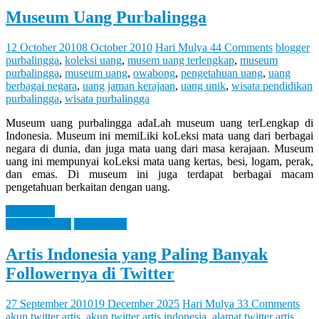
Museum Uang Purbalingga
12 October 2010
8 October 2010
Hari Mulya
44 Comments
blogger
purbalingga
,
koleksi uang
,
musem uang terlengkap
,
museum
purbalingga
,
museum uang
,
owabong
,
pengetahuan uang
,
uang
berbagai negara
,
uang jaman kerajaan
,
uang unik
,
wisata pendidikan
purbalingga
,
wisata purbalingga
Museum uang purbalingga adaLah museum uang terLengkap di
Indonesia. Museum ini memiLiki koLeksi mata uang dari berbagai
negara di dunia, dan juga mata uang dari masa kerajaan. Museum
uang ini mempunyai koLeksi mata uang kertas, besi, logam, perak,
dan emas. Di museum ini juga terdapat berbagai macam
pengetahuan berkaitan dengan uang.
Read more
Entertaintment
Information
Artis Indonesia yang Paling Banyak
Followernya di Twitter
27 September 2010
19 December 2025
Hari Mulya
33 Comments
akun twitter artis
,
akun twitter artis indonesia
,
alamat twitter artis
,