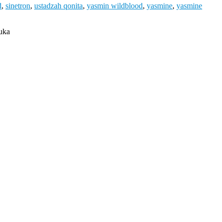
d
,
sinetron
,
ustadzah qonita
,
yasmin wildblood
,
yasmine
,
yasmine
uka