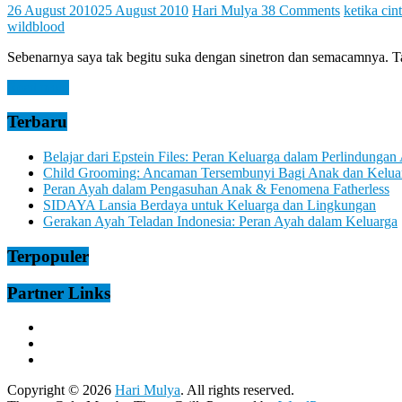
Let
26 August 2010
25 August 2010
Hari Mulya
38 Comments
ketika cin
You
wildblood
Feel
It
Sebenarnya saya tak begitu suka dengan sinetron dan semacamnya. T
Read more
Terbaru
Belajar dari Epstein Files: Peran Keluarga dalam Perlindungan
Child Grooming: Ancaman Tersembunyi Bagi Anak dan Kelua
Peran Ayah dalam Pengasuhan Anak & Fenomena Fatherless
SIDAYA Lansia Berdaya untuk Keluarga dan Lingkungan
Gerakan Ayah Teladan Indonesia: Peran Ayah dalam Keluarga
Terpopuler
Partner Links
Copyright © 2026
Hari Mulya
. All rights reserved.