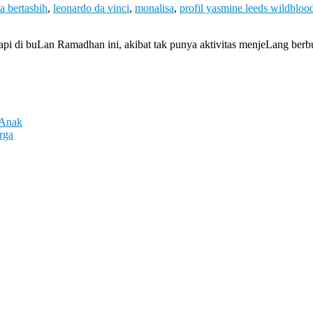
ta bertasbih
,
leonardo da vinci
,
monalisa
,
profil yasmine leeds wildbloo
api di buLan Ramadhan ini, akibat tak punya aktivitas menjeLang berb
 Anak
rga