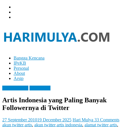
Skip
to
content
Bangga Kencana
Hari
IPeKB
Mulya
Personal
About
Your
Arsip
Left
Brain
Entertaintment
Information
Can
Analyze
Artis Indonesia yang Paling Banyak
It
Followernya di Twitter
While
Your
Right
27 September 2010
19 December 2025
Hari Mulya
33 Comments
Brain
akun twitter artis
,
akun twitter artis indonesia
,
alamat twitter artis
,