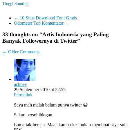
Tinggi Stunting
←
10 Situs Download Font Gratis
Odometer Top Komentator
→
33 thoughts on “
Artis Indonesia yang Paling
Banyak Followernya di Twitter
”
Comment
← Older Comments
navigation
achoey
29 September 2010 at 22:55
Permalink
Saya mah malah belum punya twitter 😀
Salam persohiblogan
Lama tak bersua. Maaf karena kesibukan membuat saya sulit
BW.