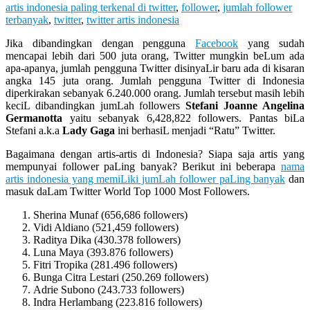
Let
artis indonesia paling terkenal di twitter
,
follower
,
jumlah follower
You
terbanyak
,
twitter
,
twitter artis indonesia
Feel
It
Jika dibandingkan dengan pengguna
Facebook
yang sudah
mencapai lebih dari 500 juta orang, Twitter mungkin beLum ada
apa-apanya, jumlah pengguna Twitter disinyaLir baru ada di kisaran
angka 145 juta orang. Jumlah pengguna Twitter di Indonesia
diperkirakan sebanyak 6.240.000 orang. Jumlah tersebut masih lebih
keciL dibandingkan jumLah followers
Stefani Joanne Angelina
Germanotta
yaitu sebanyak 6,428,822 followers. Pantas biLa
Stefani a.k.a
Lady Gaga
ini berhasiL menjadi “Ratu” Twitter.
Bagaimana dengan artis-artis di Indonesia? Siapa saja artis yang
mempunyai follower paLing banyak? Berikut ini beberapa
nama
artis indonesia yang memiLiki jumLah follower paLing banyak
dan
masuk daLam Twitter World Top 1000 Most Followers.
Sherina Munaf (656,686 followers)
Vidi Aldiano (521,459 followers)
Raditya Dika (430.378 followers)
Luna Maya (393.876 followers)
Fitri Tropika (281.496 followers)
Bunga Citra Lestari (250.269 followers)
Adrie Subono (243.733 followers)
Indra Herlambang (223.816 followers)