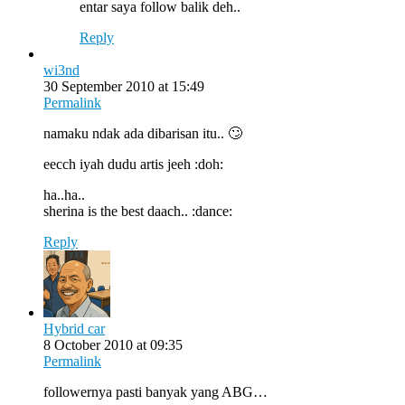
entar saya follow balik deh..
Reply
wi3nd
30 September 2010 at 15:49
Permalink
namaku ndak ada dibarisan itu.. 🙄
eecch iyah dudu artis jeeh :doh:
ha..ha..
sherina is the best daach.. :dance:
Reply
Hybrid car
8 October 2010 at 09:35
Permalink
followernya pasti banyak yang ABG…