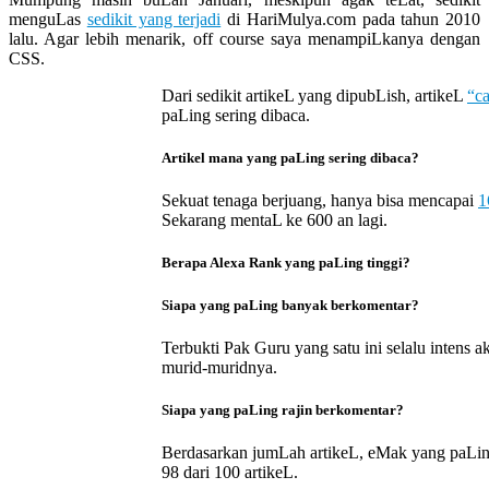
Let
menguLas
sedikit yang terjadi
di HariMulya.com pada tahun 2010
You
lalu. Agar lebih menarik, off course saya menampiLkanya dengan
Feel
CSS.
It
Dari sedikit artikeL yang dipubLish, artikeL
“ca
paLing sering dibaca.
Artikel mana yang paLing sering dibaca?
Sekuat tenaga berjuang, hanya bisa mencapai
1
Sekarang mentaL ke 600 an lagi.
Berapa Alexa Rank yang paLing tinggi?
Siapa yang paLing banyak berkomentar?
Terbukti Pak Guru yang satu ini selalu intens
murid-muridnya.
Siapa yang paLing rajin berkomentar?
Berdasarkan jumLah artikeL, eMak yang paLing
98 dari 100 artikeL.