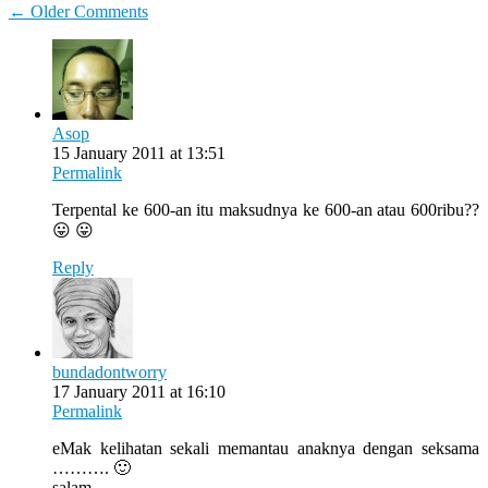
Comment
← Older Comments
navigation
Asop
15 January 2011 at 13:51
Permalink
Terpental ke 600-an itu maksudnya ke 600-an atau 600ribu??
😛 😛
Reply
bundadontworry
17 January 2011 at 16:10
Permalink
eMak kelihatan sekali memantau anaknya dengan seksama
………. 🙂
salam