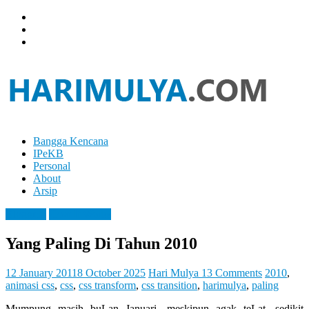
Skip
to
content
Bangga Kencana
Hari
IPeKB
Mulya
Personal
About
Your
Arsip
Left
Brain
Blogging
How It Works
Can
Analyze
Yang Paling Di Tahun 2010
It
While
Your
12 January 2011
8 October 2025
Hari Mulya
13 Comments
2010
,
Right
animasi css
,
css
,
css transform
,
css transition
,
harimulya
,
paling
Brain
Mumpung masih buLan Januari, meskipun agak teLat, sedikit