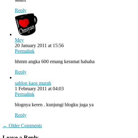
Reply
Mey
20 January 2011 at 15:56
Permalink
hhmm angka 600 emang keramat hahaha
Reply
sablon kaos murah
1 February 2011 at 04:03
Permalink
blognya keren . kunjungi blogku juga ya
Reply
Comment
← Older Comments
navigation
Leave a Reply