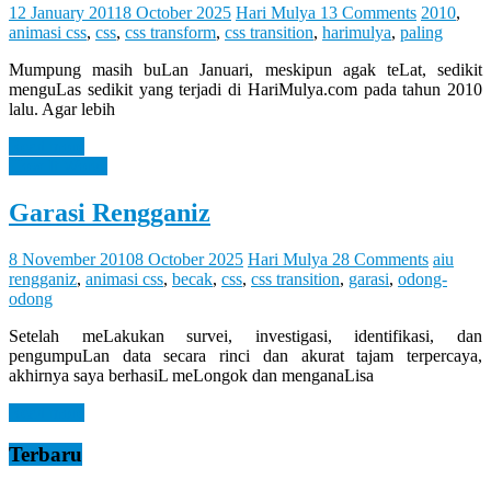
Let
12 January 2011
8 October 2025
Hari Mulya
13 Comments
2010
,
You
animasi css
,
css
,
css transform
,
css transition
,
harimulya
,
paling
Feel
It
Mumpung masih buLan Januari, meskipun agak teLat, sedikit
menguLas sedikit yang terjadi di HariMulya.com pada tahun 2010
lalu. Agar lebih
Read more
How It Works
Garasi Rengganiz
8 November 2010
8 October 2025
Hari Mulya
28 Comments
aiu
rengganiz
,
animasi css
,
becak
,
css
,
css transition
,
garasi
,
odong-
odong
Setelah meLakukan survei, investigasi, identifikasi, dan
pengumpuLan data secara rinci dan akurat tajam terpercaya,
akhirnya saya berhasiL meLongok dan menganaLisa
Read more
Terbaru