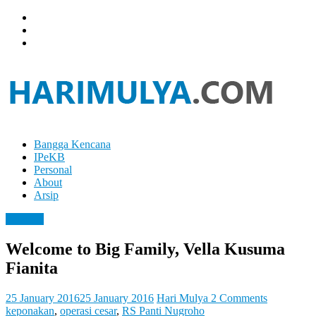
Skip
to
content
Bangga Kencana
Hari
IPeKB
Mulya
Personal
About
Your
Arsip
Left
Brain
Personal
Can
Analyze
Welcome to Big Family, Vella Kusuma
It
Fianita
While
Your
Right
25 January 2016
25 January 2016
Hari Mulya
2 Comments
Brain
keponakan
,
operasi cesar
,
RS Panti Nugroho