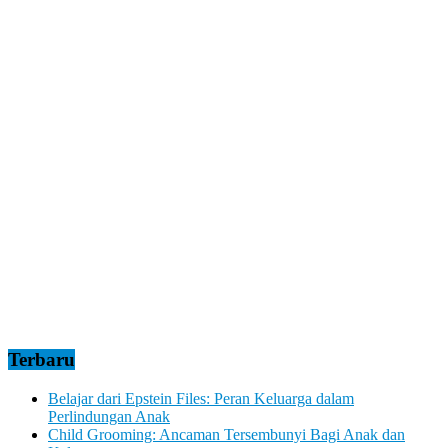
Terbaru
Belajar dari Epstein Files: Peran Keluarga dalam
Perlindungan Anak
Child Grooming: Ancaman Tersembunyi Bagi Anak dan