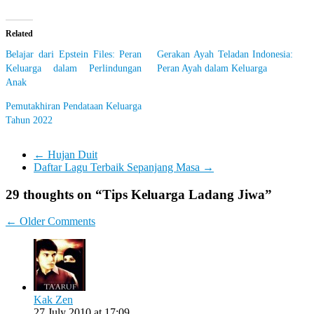
Related
Belajar dari Epstein Files: Peran
Gerakan Ayah Teladan Indonesia:
Keluarga dalam Perlindungan
Peran Ayah dalam Keluarga
Anak
Pemutakhiran Pendataan Keluarga
Tahun 2022
←
Hujan Duit
Daftar Lagu Terbaik Sepanjang Masa
→
29 thoughts on “
Tips Keluarga Ladang Jiwa
”
Comment
← Older Comments
navigation
Kak Zen
27 July 2010 at 17:09