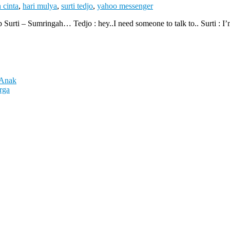
h cinta
,
hari mulya
,
surti tedjo
,
yahoo messenger
– Sumringah… Tedjo : hey..I need someone to talk to.. Surti : I’m
 Anak
rga