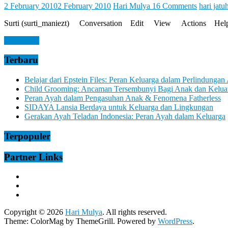
Let
2 February 2010
2 February 2010
Hari Mulya
16 Comments
hari jatu
You
Feel
Surti (surti_maniezt) Conversation Edit View Actions Help Surti 
It
Read more
Terbaru
Belajar dari Epstein Files: Peran Keluarga dalam Perlindungan
Child Grooming: Ancaman Tersembunyi Bagi Anak dan Kelua
Peran Ayah dalam Pengasuhan Anak & Fenomena Fatherless
SIDAYA Lansia Berdaya untuk Keluarga dan Lingkungan
Gerakan Ayah Teladan Indonesia: Peran Ayah dalam Keluarga
Terpopuler
Partner Links
Copyright © 2026
Hari Mulya
. All rights reserved.
Theme:
ColorMag
by ThemeGrill. Powered by
WordPress
.