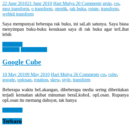
Let
22 June 2010
21 June 2010
Hari Mulya
20 Comments
arsip
,
css
,
You
moz transform
,
o transform
,
otentik
,
rak buku
,
rotate
,
transform
,
Feel
webkit transform
It
Saya mempunyai beberapa rak buku, ini saLah satunya. Saya biasa
menyimpan buku-buku kesukaan saya di rak buku agar terLihat
lebih
Read more
Blogging
How It Works
Google Cube
10 May 2010
9 May 2010
Hari Mulya
26 Comments
css
,
cube
,
google
,
oplosan
,
rotation
,
skew
,
style
,
transform
Beberapa waktu beLakangan, dibeberapa media sering diberitakan
terjadi kematian akibat minuman beraLkohoL opLosan. Rupanya
opLosan itu memang dahsyat, tak hanya
Read more
Terbaru