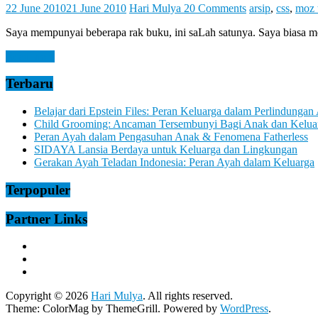
Let
22 June 2010
21 June 2010
Hari Mulya
20 Comments
arsip
,
css
,
moz 
You
Feel
Saya mempunyai beberapa rak buku, ini saLah satunya. Saya biasa m
It
Read more
Terbaru
Belajar dari Epstein Files: Peran Keluarga dalam Perlindungan
Child Grooming: Ancaman Tersembunyi Bagi Anak dan Kelua
Peran Ayah dalam Pengasuhan Anak & Fenomena Fatherless
SIDAYA Lansia Berdaya untuk Keluarga dan Lingkungan
Gerakan Ayah Teladan Indonesia: Peran Ayah dalam Keluarga
Terpopuler
Partner Links
Copyright © 2026
Hari Mulya
. All rights reserved.
Theme:
ColorMag
by ThemeGrill. Powered by
WordPress
.