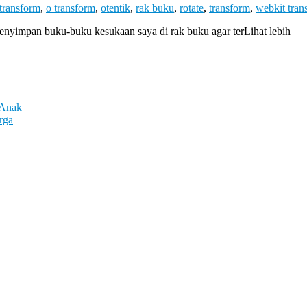
transform
,
o transform
,
otentik
,
rak buku
,
rotate
,
transform
,
webkit tran
enyimpan buku-buku kesukaan saya di rak buku agar terLihat lebih
 Anak
rga