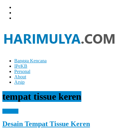
Skip
to
content
Bangga Kencana
Hari
IPeKB
Mulya
Personal
About
Your
Arsip
Left
Brain
tempat tissue keren
Can
Analyze
It
Personal
While
Your
Desain Tempat Tissue Keren
Right
Brain