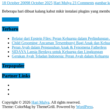
Let
18 October 2009
8 October 2025
Hari Mulya
23 Comments
gambar k
You
Feel
Beberapa hari dibuat kalang kabut mikir instalasi plugins yang membua
It
Read more
Terbaru
Belajar dari Epstein Files: Peran Keluarga dalam Perlindungan
Child Grooming: Ancaman Tersembunyi Bagi Anak dan Kelua
Peran Ayah dalam Pengasuhan Anak & Fenomena Fatherless
SIDAYA Lansia Berdaya untuk Keluarga dan Lingkungan
Gerakan Ayah Teladan Indonesia: Peran Ayah dalam Keluarga
Terpopuler
Partner Links
Copyright © 2026
Hari Mulya
. All rights reserved.
Theme:
ColorMag
by ThemeGrill. Powered by
WordPress
.