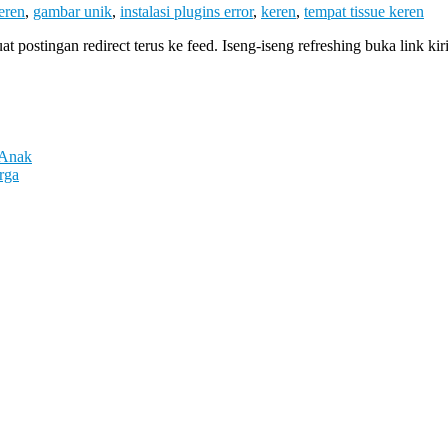
eren
,
gambar unik
,
instalasi plugins error
,
keren
,
tempat tissue keren
t postingan redirect terus ke feed. Iseng-iseng refreshing buka link ki
 Anak
rga