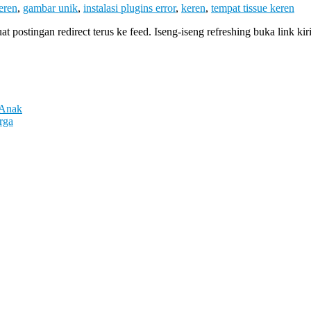
eren
,
gambar unik
,
instalasi plugins error
,
keren
,
tempat tissue keren
t postingan redirect terus ke feed. Iseng-iseng refreshing buka link ki
 Anak
rga