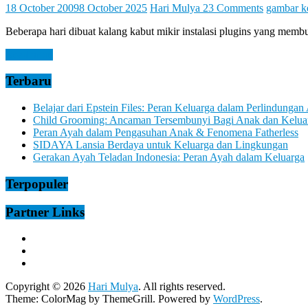
Let
18 October 2009
8 October 2025
Hari Mulya
23 Comments
gambar k
You
Feel
Beberapa hari dibuat kalang kabut mikir instalasi plugins yang membua
It
Read more
Terbaru
Belajar dari Epstein Files: Peran Keluarga dalam Perlindungan
Child Grooming: Ancaman Tersembunyi Bagi Anak dan Kelua
Peran Ayah dalam Pengasuhan Anak & Fenomena Fatherless
SIDAYA Lansia Berdaya untuk Keluarga dan Lingkungan
Gerakan Ayah Teladan Indonesia: Peran Ayah dalam Keluarga
Terpopuler
Partner Links
Copyright © 2026
Hari Mulya
. All rights reserved.
Theme:
ColorMag
by ThemeGrill. Powered by
WordPress
.