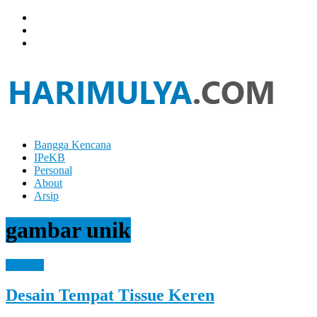
Skip
to
content
Bangga Kencana
Hari
IPeKB
Mulya
Personal
About
Your
Arsip
Left
Brain
gambar unik
Can
Analyze
It
Personal
While
Your
Desain Tempat Tissue Keren
Right
Brain