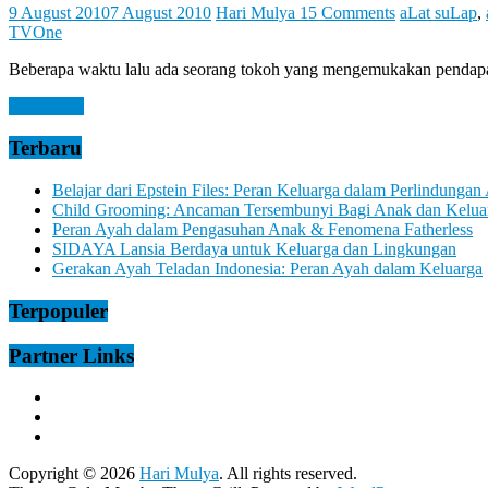
Let
9 August 2010
7 August 2010
Hari Mulya
15 Comments
aLat suLap
,
You
TVOne
Feel
It
Beberapa waktu lalu ada seorang tokoh yang mengemukakan pendapa
Read more
Terbaru
Belajar dari Epstein Files: Peran Keluarga dalam Perlindungan
Child Grooming: Ancaman Tersembunyi Bagi Anak dan Kelua
Peran Ayah dalam Pengasuhan Anak & Fenomena Fatherless
SIDAYA Lansia Berdaya untuk Keluarga dan Lingkungan
Gerakan Ayah Teladan Indonesia: Peran Ayah dalam Keluarga
Terpopuler
Partner Links
Copyright © 2026
Hari Mulya
. All rights reserved.