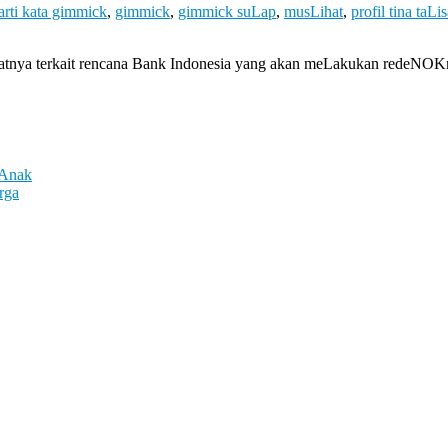
arti kata gimmick
,
gimmick
,
gimmick suLap
,
musLihat
,
profil tina taLi
tnya terkait rencana Bank Indonesia yang akan meLakukan redeNOKm
 Anak
rga