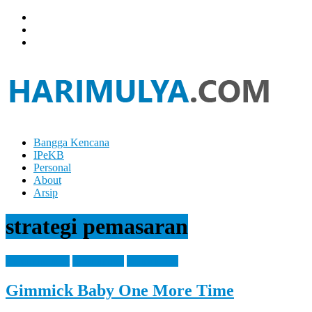
Skip
to
content
Bangga Kencana
Hari
IPeKB
Mulya
Personal
About
Your
Arsip
Left
Brain
strategi pemasaran
Can
Analyze
It
Entertaintment
Information
Knowledge
While
Your
Gimmick Baby One More Time
Right
Brain