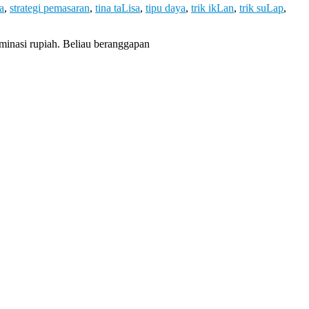
sa
,
strategi pemasaran
,
tina taLisa
,
tipu daya
,
trik ikLan
,
trik suLap
,
inasi rupiah. Beliau beranggapan