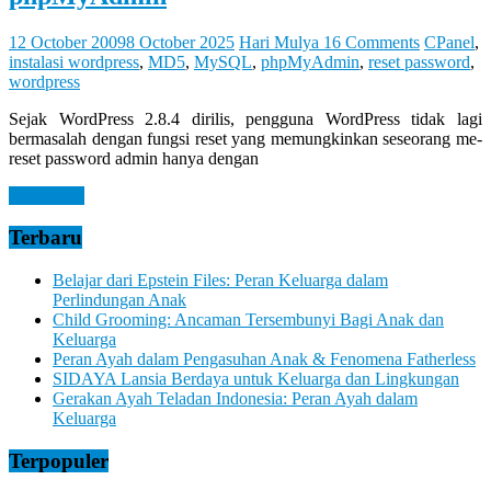
Let
You
Feel
12 October 2009
8 October 2025
Hari Mulya
16 Comments
CPanel
,
It
instalasi wordpress
,
MD5
,
MySQL
,
phpMyAdmin
,
reset password
,
wordpress
Sejak WordPress 2.8.4 dirilis, pengguna WordPress tidak lagi
bermasalah dengan fungsi reset yang memungkinkan seseorang me-
reset password admin hanya dengan
Read more
Terbaru
Belajar dari Epstein Files: Peran Keluarga dalam
Perlindungan Anak
Child Grooming: Ancaman Tersembunyi Bagi Anak dan
Keluarga
Peran Ayah dalam Pengasuhan Anak & Fenomena Fatherless
SIDAYA Lansia Berdaya untuk Keluarga dan Lingkungan
Gerakan Ayah Teladan Indonesia: Peran Ayah dalam
Keluarga
Terpopuler