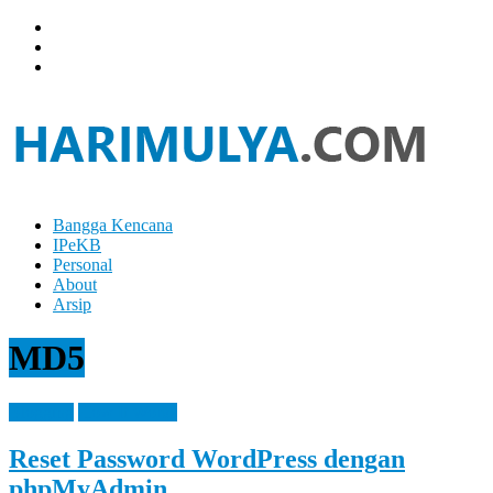
Skip
to
content
Bangga Kencana
Hari
IPeKB
Mulya
Personal
About
Your
Arsip
Left
Brain
MD5
Can
Analyze
It
Blogging
How It Works
While
Your
Reset Password WordPress dengan
Right
Brain
phpMyAdmin