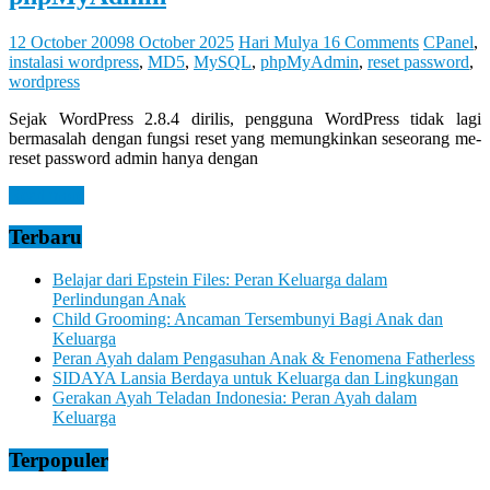
Let
You
Feel
12 October 2009
8 October 2025
Hari Mulya
16 Comments
CPanel
,
It
instalasi wordpress
,
MD5
,
MySQL
,
phpMyAdmin
,
reset password
,
wordpress
Sejak WordPress 2.8.4 dirilis, pengguna WordPress tidak lagi
bermasalah dengan fungsi reset yang memungkinkan seseorang me-
reset password admin hanya dengan
Read more
Terbaru
Belajar dari Epstein Files: Peran Keluarga dalam
Perlindungan Anak
Child Grooming: Ancaman Tersembunyi Bagi Anak dan
Keluarga
Peran Ayah dalam Pengasuhan Anak & Fenomena Fatherless
SIDAYA Lansia Berdaya untuk Keluarga dan Lingkungan
Gerakan Ayah Teladan Indonesia: Peran Ayah dalam
Keluarga
Terpopuler