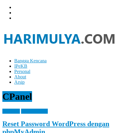
Skip
to
content
Bangga Kencana
Hari
IPeKB
Mulya
Personal
About
Your
Arsip
Left
Brain
CPanel
Can
Analyze
It
Blogging
How It Works
While
Your
Reset Password WordPress dengan
Right
Brain
phpMyAdmin