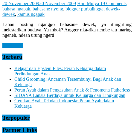
Let
20 November 2009
20 November 2009
Hari Mulya
19 Comments
You
bahasa ngapak
,
bahasane nyong
,
blogger purbalingga
,
dewek-
Feel
dewek
,
kamus ngapak
It
Latian posting nganggo bahasane dewek, ya itung-itung
melestarikan budaya. Ya mbok? Angger rika-rika nembe tau maring
ngeneh, ndean urung ngerti
Read more
Terbaru
Belajar dari Epstein Files: Peran Keluarga dalam
Perlindungan Anak
Child Grooming: Ancaman Tersembunyi Bagi Anak dan
Keluarga
Peran Ayah dalam Pengasuhan Anak & Fenomena Fatherless
SIDAYA Lansia Berdaya untuk Keluarga dan Lingkungan
Gerakan Ayah Teladan Indonesia: Peran Ayah dalam
Keluarga
Terpopuler
Partner Links