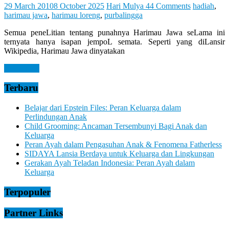
Let
29 March 2010
8 October 2025
Hari Mulya
44 Comments
hadiah
,
You
harimau jawa
,
harimau loreng
,
purbalingga
Feel
It
Semua peneLitian tentang punahnya Harimau Jawa seLama ini
ternyata hanya isapan jempoL semata. Seperti yang diLansir
Wikipedia, Harimau Jawa dinyatakan
Read more
Terbaru
Belajar dari Epstein Files: Peran Keluarga dalam
Perlindungan Anak
Child Grooming: Ancaman Tersembunyi Bagi Anak dan
Keluarga
Peran Ayah dalam Pengasuhan Anak & Fenomena Fatherless
SIDAYA Lansia Berdaya untuk Keluarga dan Lingkungan
Gerakan Ayah Teladan Indonesia: Peran Ayah dalam
Keluarga
Terpopuler
Partner Links