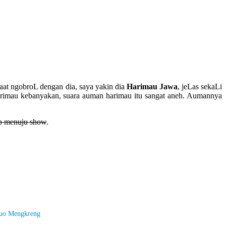
aat ngobroL dengan dia, saya yakin dia
Harimau Jawa
, jeLas sekaLi
arimau kebanyakan, suara auman harimau itu sangat aneh. Aumannya
ap menuju show
.
uo Mengkreng