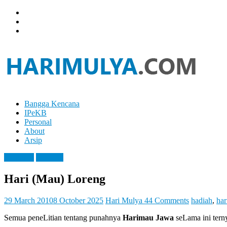
Skip
to
content
Bangga Kencana
Hari
IPeKB
Mulya
Personal
About
Your
Arsip
Left
Brain
Blogging
Personal
Can
Analyze
Hari (Mau) Loreng
It
While
Your
29 March 2010
8 October 2025
Hari Mulya
44 Comments
hadiah
,
ha
Right
Semua peneLitian tentang punahnya
Harimau Jawa
seLama ini tern
Brain