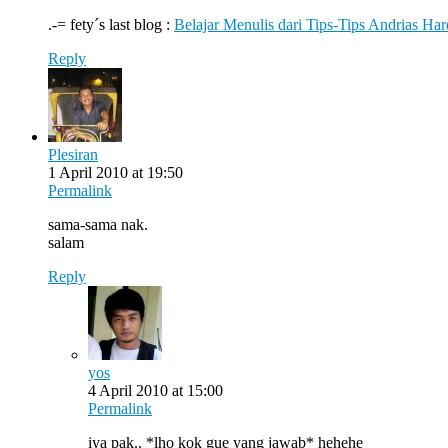
.-= fety´s last blog :
Belajar Menulis dari Tips-Tips Andrias Har
Reply
Plesiran
1 April 2010 at 19:50
Permalink
sama-sama nak.
salam
Reply
yos
4 April 2010 at 15:00
Permalink
iya pak.. *lho kok gue yang jawab* hehehe