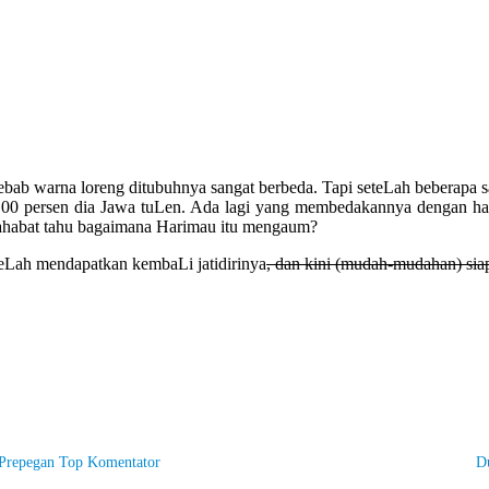
ab warna loreng ditubuhnya sangat berbeda. Tapi seteLah beberapa s
 100 persen dia Jawa tuLen. Ada lagi yang membedakannya dengan h
sahabat tahu bagaimana Harimau itu mengaum?
teLah mendapatkan kembaLi jatidirinya
, dan kini (mudah-mudahan) si
Prepegan Top Komentator
D