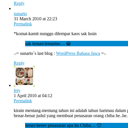
Reply
sunarto
31 March 2010 at 22:23
Permalink
*komat-kamit nunggu dilempar kaos sak lusin
sak lemari-lemarine… 😀
.-= sunarto´s last blog :
WordPress Bahasa Jawa
=-.
Reply
fety
1 April 2010 at 04:12
Permalink
kirain mentang-mentang tahun ini adalah tahun harimau dalam
benar-benar judul yang membuat penasaran orang chiba he..he.
bener-bener penasaran apa itu Chiba… 🙁