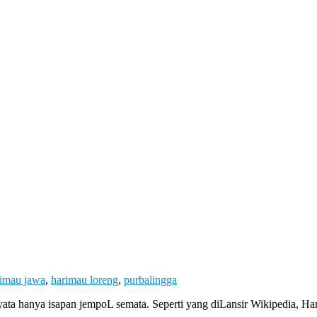
rimau jawa
,
harimau loreng
,
purbalingga
yata hanya isapan jempoL semata. Seperti yang diLansir Wikipedia, H