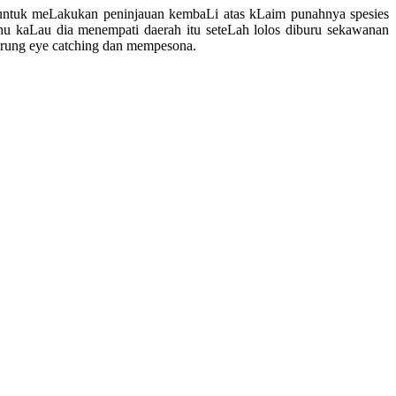
 untuk meLakukan peninjauan kembaLi atas kLaim punahnya spesies
hu kaLau dia menempati daerah itu seteLah lolos diburu sekawanan
erung eye catching dan mempesona.