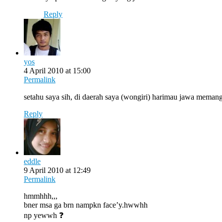
Reply
yos
4 April 2010 at 15:00
Permalink
setahu saya sih, di daerah saya (wongiri) harimau jawa memang
Reply
eddle
9 April 2010 at 12:49
Permalink
hmmhhh,,,
bner msa ga brn nampkn face’y.hwwhh
np yewwh ❓