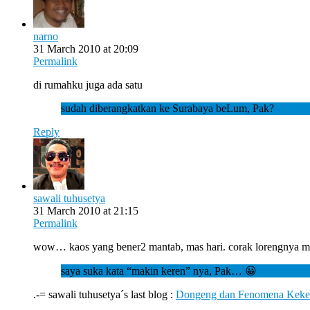
narno
31 March 2010 at 20:09
Permalink
di rumahku juga ada satu
sudah diberangkatkan ke Surabaya beLum, Pak?
Reply
sawali tuhusetya
31 March 2010 at 21:15
Permalink
wow… kaos yang bener2 mantab, mas hari. corak lorengnya me
saya suka kata “makin keren” nya, Pak… 😀
.-= sawali tuhusetya´s last blog :
Dongeng dan Fenomena Keke