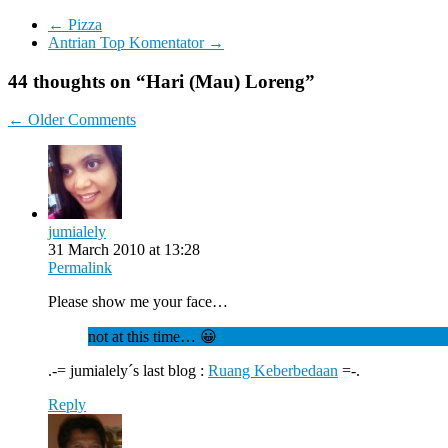
←
Pizza
Antrian Top Komentator
→
44 thoughts on “
Hari (Mau) Loreng
”
Comment
← Older Comments
navigation
jumialely
31 March 2010 at 13:28
Permalink
Please show me your face…
not at this time… 😀
.-= jumialely´s last blog :
Ruang Keberbedaan
=-.
Reply