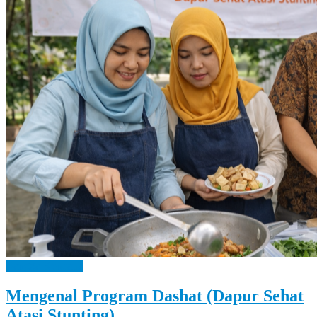
Let
You
Feel
It
Bangga Kencana
Mengenal Program Dashat (Dapur Sehat
Atasi Stunting)