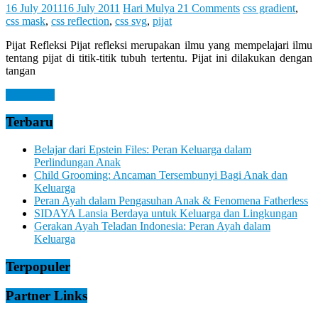
Let
16 July 2011
16 July 2011
Hari Mulya
21 Comments
css gradient
,
You
css mask
,
css reflection
,
css svg
,
pijat
Feel
It
Pijat Refleksi Pijat refleksi merupakan ilmu yang mempelajari ilmu
tentang pijat di titik-titik tubuh tertentu. Pijat ini dilakukan dengan
tangan
Read more
Terbaru
Belajar dari Epstein Files: Peran Keluarga dalam
Perlindungan Anak
Child Grooming: Ancaman Tersembunyi Bagi Anak dan
Keluarga
Peran Ayah dalam Pengasuhan Anak & Fenomena Fatherless
SIDAYA Lansia Berdaya untuk Keluarga dan Lingkungan
Gerakan Ayah Teladan Indonesia: Peran Ayah dalam
Keluarga
Terpopuler
Partner Links